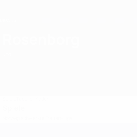
Direkt
zum
Hauptinhalt
Home
Rosenborg
Rosenborg BK
NOR
Spiele
Tabellen
Kader
Spiele
Norwegische erste Frauen-Liga