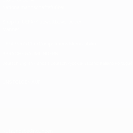
Nationalmannschaftsfußball
Shop für UEFA-Klubwettbewerbe der
Männer
UEFA Men's Club Competitions Memorabilia
SPRACHE &AUML;NDERN
Deutsch
English
Français
Deutsch
Русский
Español
Italiano
Portuguê
UNS FOLGEN AUF
Nutzungsbedingungen