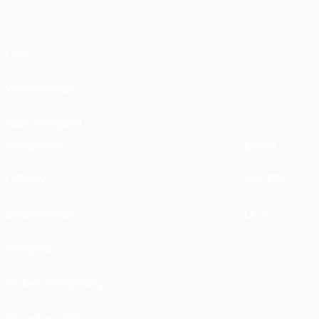
Über
Wettbewerbe
Nachhaltigkeit
ENTDECKE
MEHR
UEFA.tv
MyUEFA
Spielkalender
UC3
Rangliste
Tickets/Hospitality
Store für UEFA-