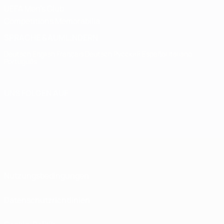
UEFA Men's Club
Competitions Memorabilia
SPRACHE &AUML;NDERN
Deutsch
English
Français
Deutsch
Русский
Español
Italiano
Português
UNS FOLGEN AUF
Nutzungsbedingungen
Datenschutzrichtlinien