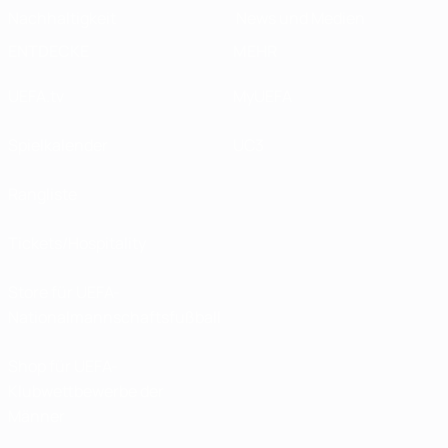
Nachhaltigkeit
News und Medien
ENTDECKE
MEHR
UEFA.tv
MyUEFA
Spielkalender
UC3
Rangliste
Tickets/Hospitality
Store für UEFA-
Nationalmannschaftsfußball
Shop für UEFA-
Klubwettbewerbe der
Männer