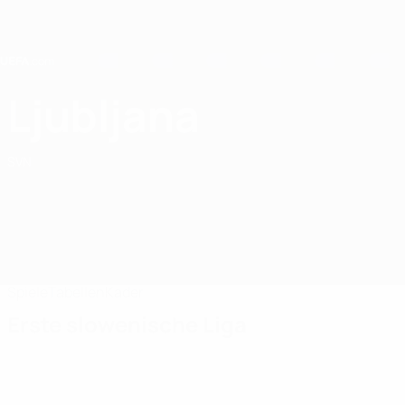
Direkt
zum
Hauptinhalt
Home
Ljubljana
MNZ Ljubljana Amateur
SVN
Spiele
Tabellen
Kader
Erste slowenische Liga