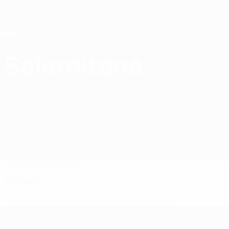
Direkt
zum
Hauptinhalt
Home
Salernitana
US Salernitana 1919
ITA
Spiele
Tabellen
Kader
Spiele
Italienische Serie A
Coppa Italia
Italian Serie B