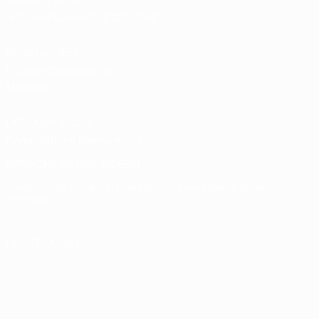
Nationalmannschaftsfußball
Shop für UEFA-
Klubwettbewerbe der
Männer
UEFA Men's Club
Competitions Memorabilia
SPRACHE &AUML;NDERN
Deutsch
English
Français
Deutsch
Русский
Español
Italiano
Português
UNS FOLGEN AUF