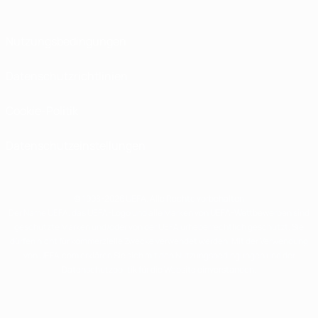
Nutzungsbedingungen
Datenschutzrichtlinien
Cookie-Politik
Datenschutzeinstellungen
© 1998-2026 UEFA. Alle Rechte vorbehalten
Der Name UEFA, das UEFA-Logo und alle Marken von UEFA-Wettbewerben sind
geschützte Marken und/oder von der UEFA urheberrechtlich geschützt. Sie
dürfen nicht für kommerzielle Zwecke verwendet werden. Mit der Verwendung
von UEFA.com erklären Sie sich mit den Nutzungsbedingungen und der
Datenschutzpolitik für die Website einverstanden.