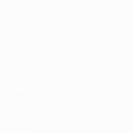
Über
Nationalverbände
Wettbewerbe
Entwicklung
Nachhaltigkeit
News und Medien
ENTDECKE
MEHR
UEFA.tv
MyUEFA
Spielkalender
UC3
Rangliste
Tickets/Hospitality
Store für UEFA-