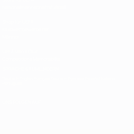
Nationalmannschaftsfußball
Shop für UEFA-
Klubwettbewerbe der
Männer
UEFA Men's Club
Competitions Memorabilia
SPRACHE &AUML;NDERN
Deutsch
English
Français
Deutsch
Русский
Español
Italiano
Português
UNS FOLGEN AUF