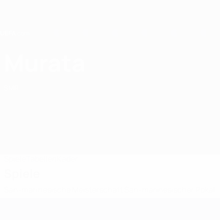
Direkt
zum
Hauptinhalt
Home
Murata
SS Murata
SMR
Spiele
Tabellen
Kader
Spiele
San-marinesische Meisterschaft
San-marinesischer Pokal