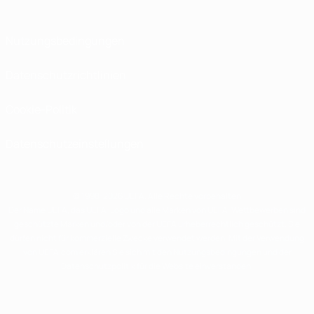
Nutzungsbedingungen
Datenschutzrichtlinien
Cookie-Politik
Datenschutzeinstellungen
© 1998-2026 UEFA. Alle Rechte vorbehalten
Der Name UEFA, das UEFA-Logo und alle Marken von UEFA-Wettbewerben sind
geschützte Marken und/oder von der UEFA urheberrechtlich geschützt. Sie
dürfen nicht für kommerzielle Zwecke verwendet werden. Mit der Verwendung
von UEFA.com erklären Sie sich mit den Nutzungsbedingungen und der
Datenschutzpolitik für die Website einverstanden.