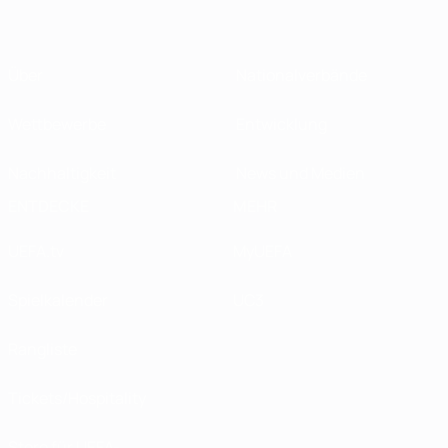
Über
Nationalverbände
Wettbewerbe
Entwicklung
Nachhaltigkeit
News und Medien
ENTDECKE
MEHR
UEFA.tv
MyUEFA
Spielkalender
UC3
Rangliste
Tickets/Hospitality
Store für UEFA-