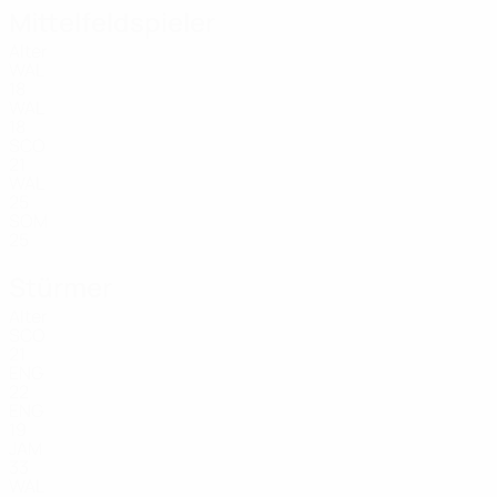
Mittelfeldspieler
Alter
WAL
18
WAL
18
SCO
21
WAL
25
SOM
25
Stürmer
Alter
SCO
21
ENG
22
ENG
19
JAM
33
WAL