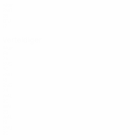
Alter
ENG
28
LTU
17
Verteidiger
Alter
IRL
24
ENG
30
ENG
18
ENG
23
WAL
20
WAL
29
WAL
19
ENG
20