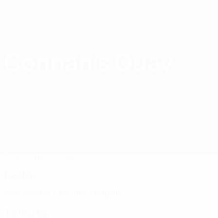
Direkt
zum
Hauptinhalt
Home
Connah's Quay
Connah's Quay Nomads FC
WAL
Spiele
Tabellen
Kader
Kader
Walisische Premier League
Torhüter