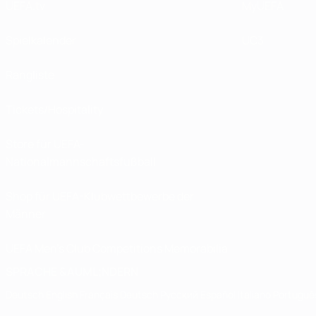
UEFA.tv
MyUEFA
Spielkalender
UC3
Rangliste
Tickets/Hospitality
Store für UEFA-
Nationalmannschaftsfußball
Shop für UEFA-Klubwettbewerbe der
Männer
UEFA Men's Club Competitions Memorabilia
SPRACHE &AUML;NDERN
Deutsch
English
Français
Deutsch
Русский
Español
Italiano
Portuguê