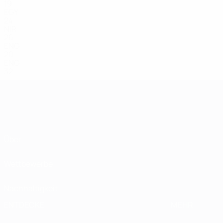
19
EGY
24
NIR
26
ENG
20
ENG
32
Über
Wettbewerbe
Nachhaltigkeit
ENTDECKE
MEHR