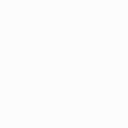
© 1998-2026 UEFA. Alle Rechte vorbehalten
 geschützte Marken und/oder von der UEFA urheberrechtlich geschützt. Sie dürfe