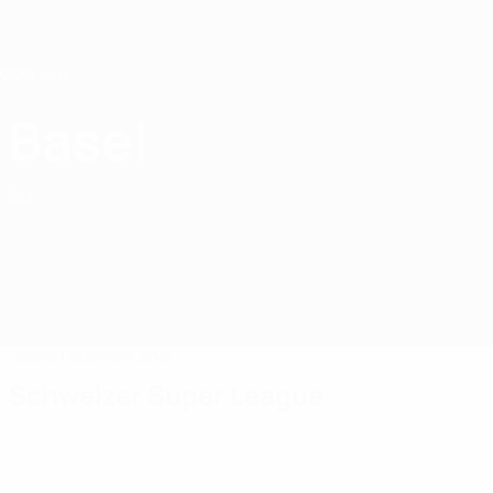
Direkt
zum
Hauptinhalt
Home
Basel
FC Basel 1893
SUI
Spiele
Tabellen
Kader
Schweizer Super League