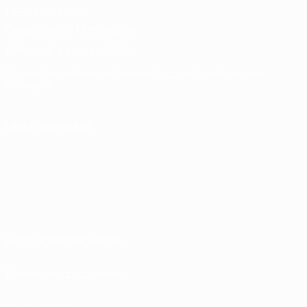
UEFA Men's Club
Competitions Memorabilia
SPRACHE &AUML;NDERN
Deutsch
English
Français
Deutsch
Русский
Español
Italiano
Português
UNS FOLGEN AUF
Nutzungsbedingungen
Datenschutzrichtlinien