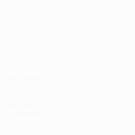
Nachhaltigkeit
News und Medien
ENTDECKE
MEHR
UEFA.tv
MyUEFA
Spielkalender
UC3
Rangliste
Tickets/Hospitality
Store für UEFA-
Nationalmannschaftsfußball
Shop für UEFA-
Klubwettbewerbe der
Männer