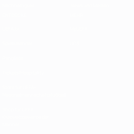
Nachhaltigkeit
News und Medien
ENTDECKE
MEHR
UEFA.tv
MyUEFA
Spielkalender
UC3
Rangliste
Tickets/Hospitality
Store für UEFA-
Nationalmannschaftsfußball
Shop für UEFA-
Klubwettbewerbe der
Männer