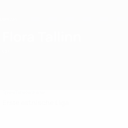
Direkt
zum
Hauptinhalt
Home
Flora Tallinn
FC Flora Tallinn
EST
Spiele
Tabellen
Kader
Erste estnische Liga