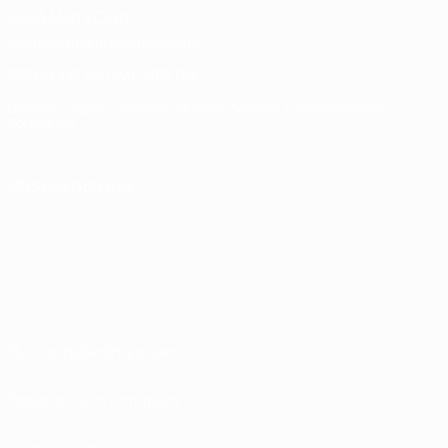
UEFA Men's Club
Competitions Memorabilia
SPRACHE &AUML;NDERN
Deutsch
English
Français
Deutsch
Русский
Español
Italiano
Português
UNS FOLGEN AUF
Nutzungsbedingungen
Datenschutzrichtlinien