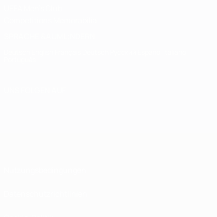
UEFA Men's Club
Competitions Memorabilia
SPRACHE &AUML;NDERN
Deutsch
English
Français
Deutsch
Русский
Español
Italiano
Português
UNS FOLGEN AUF
Nutzungsbedingungen
Datenschutzrichtlinien