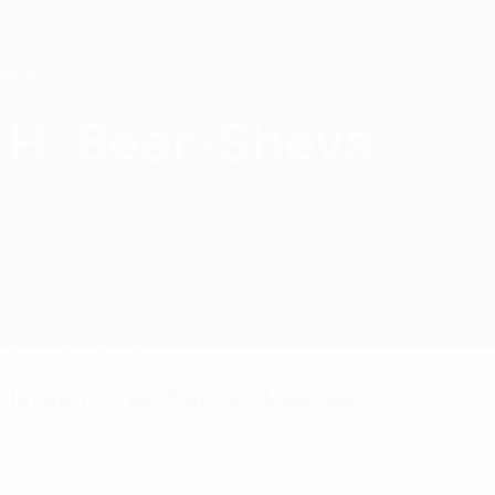
Direkt
zum
Hauptinhalt
Home
H. Beer-Sheva
Hapoel Beer-Sheva FC
ISR
Spiele
Tabellen
Kader
Israelische Premier League