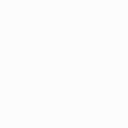
Nachhaltigkeit
News und Medien
ENTDECKE
MEHR
UEFA.tv
MyUEFA
Spielkalender
UC3
Rangliste
Tickets/Hospitality
Store für UEFA-
Nationalmannschaftsfußball
Shop für UEFA-
Klubwettbewerbe der
Männer