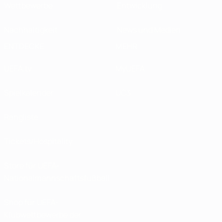
Wettbewerbe
Entwicklung
Nachhaltigkeit
News und Medien
ENTDECKE
MEHR
UEFA.tv
MyUEFA
Spielkalender
UC3
Rangliste
Tickets/Hospitality
Store für UEFA-
Nationalmannschaftsfußball
Shop für UEFA-
Klubwettbewerbe der