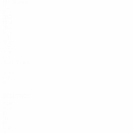
19
Browne
8
IRL
31
11
ENG
19
13
ENG
31
19
SEN
22
27
COD
21
28
FRA
26
Xhaka
34
SUI
33
46
FRA
23
Stürmer
Alter
ARM
18
ENG
18
POR