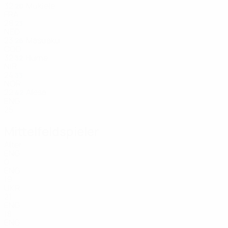
32
Mukiele
20
FRA
28
23
NED
23
Masuaku
26
COD
32
Hume
32
NIR
24
33
NOR
22
Alese
42
ENG
25
Mittelfeldspieler
Alter
ENG
0
ENG
19
UKR
21
ENG
18
ENG