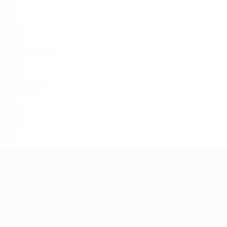
22
BEL
19
ECU
23
7
MAR
21
Brobbey
9
NED
24
14
ENG
23
Isidor
18
HAI
25
24
CIV
24
37
CIV
21
Über
Nationalverbände