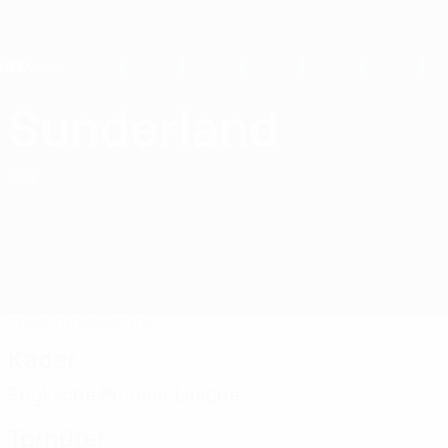
Direkt
zum
Hauptinhalt
Home
Sunderland
Sunderland AFC
ENG
Spiele
Tabellen
Kader
Kader
Englische Premier League
Torhüter