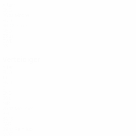
Alter
1
ENG
26
Moore
21
ENG
36
Roefs
22
NED
23
31
SWE
23
Verteidiger
Alter
ENG
19
ENG
0
ENG
20
5
NIR
26
Meunier
12
BEL
34
15
PAR
29
Reinildo
17
MOZ