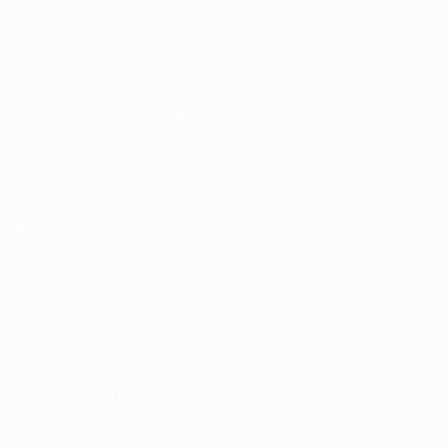
Männer
UEFA Men's Club
Competitions Memorabilia
SPRACHE &AUML;NDERN
Deutsch
English
Français
Deutsch
Русский
Español
Italiano
Português
UNS FOLGEN AUF
Nutzungsbedingungen
Datenschutzrichtlinien