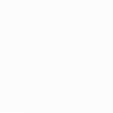
UEFA Men's Club
Competitions Memorabilia
SPRACHE &AUML;NDERN
Deutsch
English
Français
Deutsch
Русский
Español
Italiano
Português
UNS FOLGEN AUF
Nutzungsbedingungen
Datenschutzrichtlinien