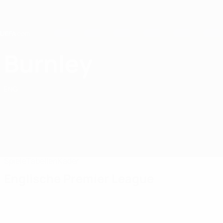
Direkt
zum
Hauptinhalt
Home
Burnley
Burnley FC
ENG
Spiele
Tabellen
Kader
Englische Premier League