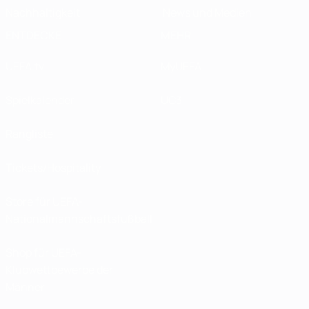
Nachhaltigkeit
News und Medien
ENTDECKE
MEHR
UEFA.tv
MyUEFA
Spielkalender
UC3
Rangliste
Tickets/Hospitality
Store für UEFA-
Nationalmannschaftsfußball
Shop für UEFA-
Klubwettbewerbe der
Männer