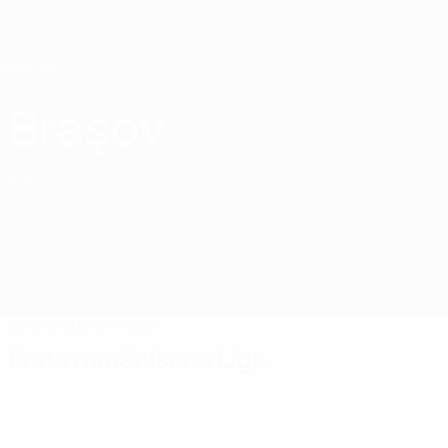
Direkt
zum
Hauptinhalt
Home
Braşov
FC Braşov
ROU
Spiele
Tabellen
Kader
Erste rumänische Liga