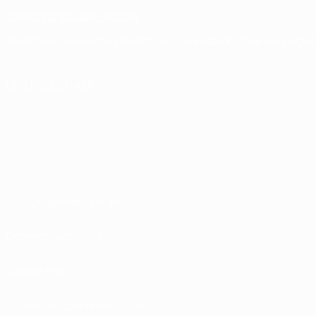
SPRACHE &AUML;NDERN
Deutsch
English
Français
Deutsch
Русский
Español
Italiano
Portuguê
UNS FOLGEN AUF
Nutzungsbedingungen
Datenschutzrichtlinien
Cookie-Politik
Datenschutzeinstellungen