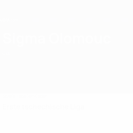
Direkt
zum
Hauptinhalt
Home
Sigma Olomouc
SK Sigma Olomouc
CZE
Spiele
Tabellen
Kader
Erste tschechische Liga