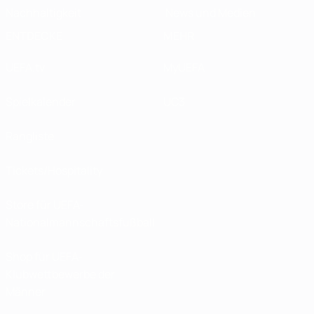
Nachhaltigkeit
News und Medien
ENTDECKE
MEHR
UEFA.tv
MyUEFA
Spielkalender
UC3
Rangliste
Tickets/Hospitality
Store für UEFA-
Nationalmannschaftsfußball
Shop für UEFA-
Klubwettbewerbe der
Männer