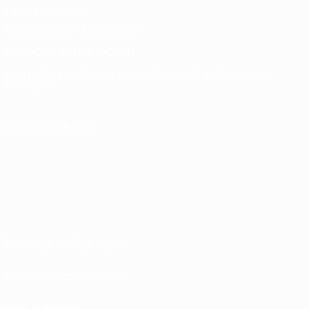
UEFA Men's Club
Competitions Memorabilia
SPRACHE &AUML;NDERN
Deutsch
English
Français
Deutsch
Русский
Español
Italiano
Português
UNS FOLGEN AUF
Nutzungsbedingungen
Datenschutzrichtlinien