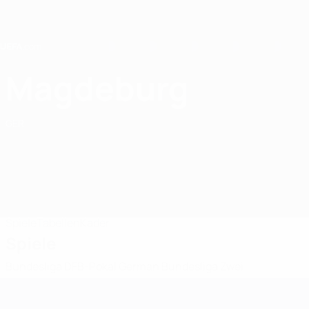
Direkt
zum
Hauptinhalt
Home
Magdeburg
1. FC Magdeburg
GER
Spiele
Tabellen
Kader
Spiele
Bundesliga
DFB-Pokal
German Bundesliga Zwei