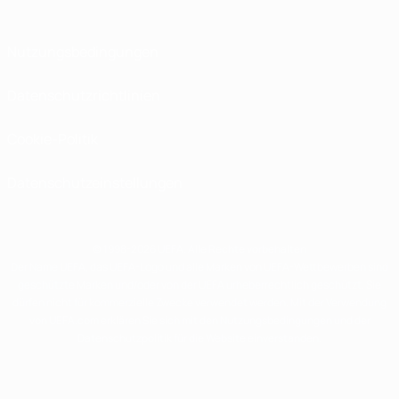
Nutzungsbedingungen
Datenschutzrichtlinien
Cookie-Politik
Datenschutzeinstellungen
© 1998-2026 UEFA. Alle Rechte vorbehalten
Der Name UEFA, das UEFA-Logo und alle Marken von UEFA-Wettbewerben sind
geschützte Marken und/oder von der UEFA urheberrechtlich geschützt. Sie
dürfen nicht für kommerzielle Zwecke verwendet werden. Mit der Verwendung
von UEFA.com erklären Sie sich mit den Nutzungsbedingungen und der
Datenschutzpolitik für die Website einverstanden.