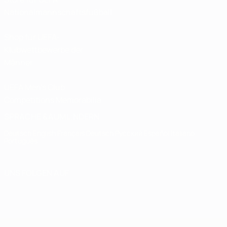
Nationalmannschaftsfußball
Shop für UEFA-
Klubwettbewerbe der
Männer
UEFA Men's Club
Competitions Memorabilia
SPRACHE &AUML;NDERN
Deutsch
English
Français
Deutsch
Русский
Español
Italiano
Português
UNS FOLGEN AUF