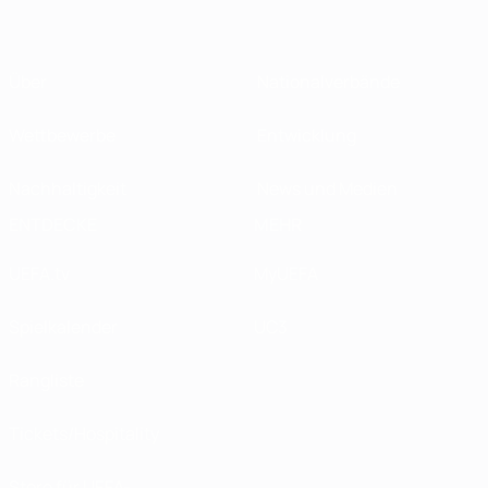
Über
Nationalverbände
Wettbewerbe
Entwicklung
Nachhaltigkeit
News und Medien
ENTDECKE
MEHR
UEFA.tv
MyUEFA
Spielkalender
UC3
Rangliste
Tickets/Hospitality
Store für UEFA-