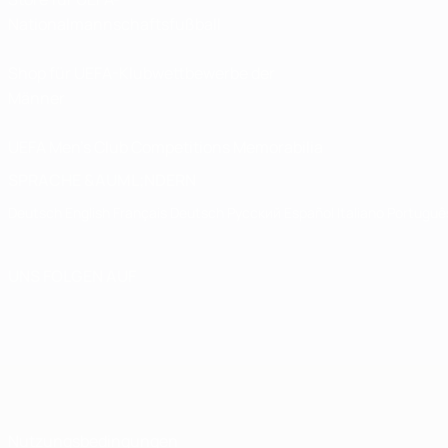
Nationalmannschaftsfußball
Shop für UEFA-Klubwettbewerbe der
Männer
UEFA Men's Club Competitions Memorabilia
SPRACHE &AUML;NDERN
Deutsch
English
Français
Deutsch
Русский
Español
Italiano
Portuguê
UNS FOLGEN AUF
Nutzungsbedingungen