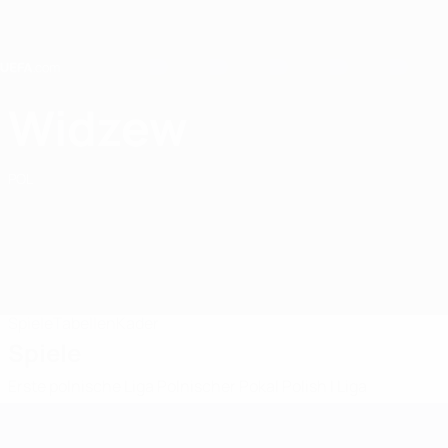
Direkt
zum
Hauptinhalt
Home
Widzew
Widzew Łódź
POL
Spiele
Tabellen
Kader
Spiele
Erste polnische Liga
Polnischer Pokal
Polish I Liga