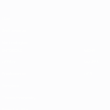
Über
Wettbewerbe
Nachhaltigkeit
ENTDECKE
MEHR
UEFA.tv
MyUEFA
Spielkalender
UC3
Rangliste
Tickets/Hospitality
Store für UEFA-