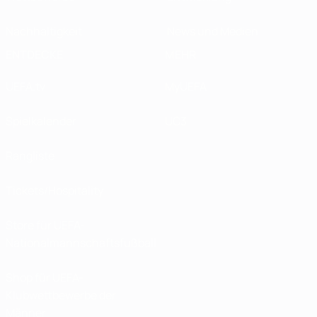
Nachhaltigkeit
News und Medien
ENTDECKE
MEHR
UEFA.tv
MyUEFA
Spielkalender
UC3
Rangliste
Tickets/Hospitality
Store für UEFA-
Nationalmannschaftsfußball
Shop für UEFA-
Klubwettbewerbe der
Männer