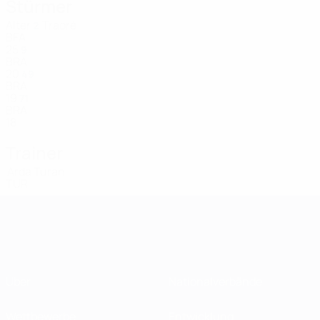
Stürmer
Alter
Traoré
2
BFA
25
9
BRA
20
49
BRA
19
71
BRA
18
Trainer
Arda Turan
TUR
Über
Nationalverbände
Wettbewerbe
Entwicklung