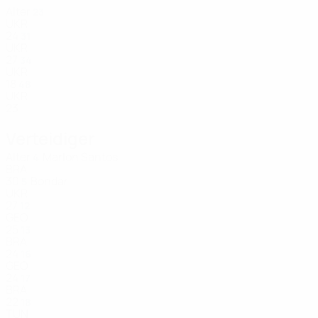
Alter
23
UKR
24
31
UKR
27
34
UKR
18
48
UKR
23
Verteidiger
Alter
Marlon Santos
4
BRA
30
Bondar
5
UKR
27
12
GEO
25
13
BRA
24
16
GEO
24
17
BRA
22
18
TUN