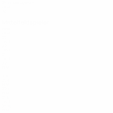
25
Matviyenko
22
UKR
30
Mittelfeldspieler
Alter
UKR
22
UKR
22
UKR
21
UKR
22
BRA
17
TJK
22
6
BRA
22
7
BRA
21
8
UKR
25
10
BRA