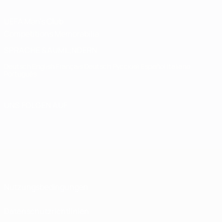
UEFA Men's Club
Competitions Memorabilia
SPRACHE &AUML;NDERN
Deutsch
English
Français
Deutsch
Русский
Español
Italiano
Português
UNS FOLGEN AUF
Nutzungsbedingungen
Datenschutzrichtlinien