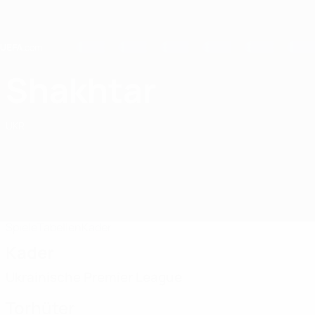
Direkt
zum
Hauptinhalt
Home
Shakhtar
FC Shakhtar Donetsk
UKR
Spiele
Tabellen
Kader
Kader
Ukrainische Premier League
Torhüter