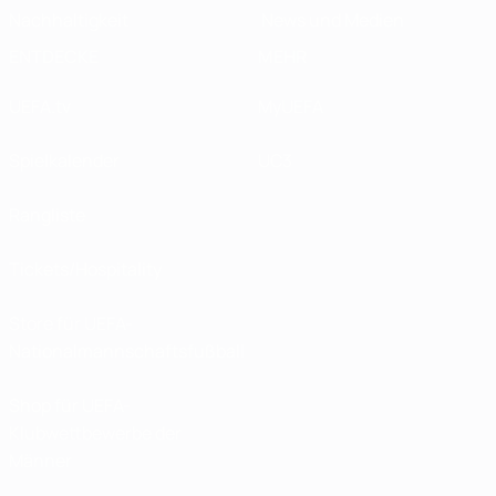
Nachhaltigkeit
News und Medien
ENTDECKE
MEHR
UEFA.tv
MyUEFA
Spielkalender
UC3
Rangliste
Tickets/Hospitality
Store für UEFA-
Nationalmannschaftsfußball
Shop für UEFA-
Klubwettbewerbe der
Männer