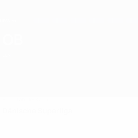
Direkt
zum
Hauptinhalt
Home
OB
Odense BK
DEN
Spiele
Tabellen
Kader
Dänische Superliga