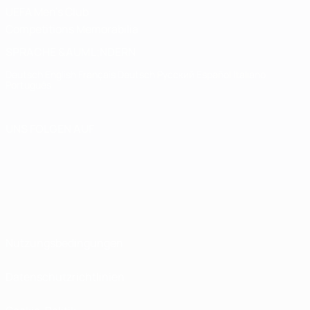
UEFA Men's Club
Competitions Memorabilia
SPRACHE &AUML;NDERN
Deutsch
English
Français
Deutsch
Русский
Español
Italiano
Português
UNS FOLGEN AUF
Nutzungsbedingungen
Datenschutzrichtlinien