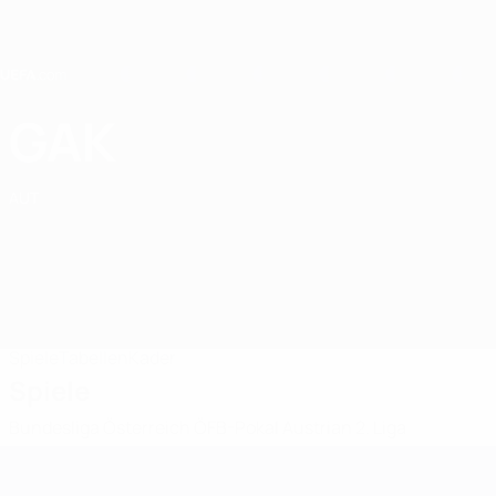
Direkt
zum
Hauptinhalt
Home
GAK
Grazer AK
AUT
Spiele
Tabellen
Kader
Spiele
Bundesliga Österreich
ÖFB-Pokal
Austrian 2. Liga