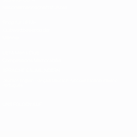
Nationalmannschaftsfußball
Shop für UEFA-
Klubwettbewerbe der
Männer
UEFA Men's Club
Competitions Memorabilia
SPRACHE &AUML;NDERN
Deutsch
English
Français
Deutsch
Русский
Español
Italiano
Português
UNS FOLGEN AUF