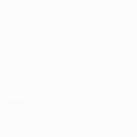
Über
Nationalverbände
Wettbewerbe
Entwicklung
Nachhaltigkeit
News und Medien
ENTDECKE
MEHR
UEFA.tv
MyUEFA
Spielkalender
UC3
Rangliste
Tickets/Hospitality