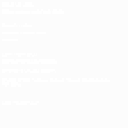
Store für UEFA-
Nationalmannschaftsfußball
Shop für UEFA-
Klubwettbewerbe der
Männer
UEFA Men's Club
Competitions Memorabilia
SPRACHE &AUML;NDERN
Deutsch
English
Français
Deutsch
Русский
Español
Italiano
Português
UNS FOLGEN AUF