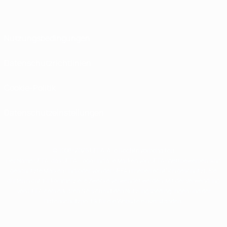
Nutzungsbedingungen
Datenschutzrichtlinien
Cookie-Politik
Datenschutzeinstellungen
© 1998-2026 UEFA. Alle Rechte vorbehalten
Der Name UEFA, das UEFA-Logo und alle Marken von UEFA-Wettbewerben sind
geschützte Marken und/oder von der UEFA urheberrechtlich geschützt. Sie
dürfen nicht für kommerzielle Zwecke verwendet werden. Mit der Verwendung
von UEFA.com erklären Sie sich mit den Nutzungsbedingungen und der
Datenschutzpolitik für die Website einverstanden.