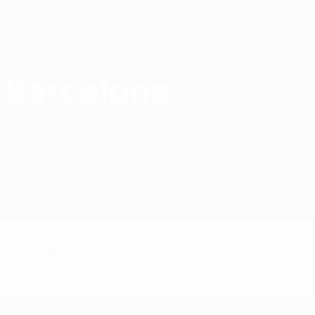
Direkt
zum
Hauptinhalt
Home
Barcelona
FC Barcelona
ESP
Spiele
Tabellen
Kader
Spiele
Spanische Liga
Spanische Copa Del Rey
Spanish Segunda
Division