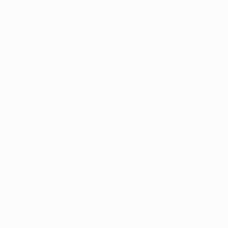
Store für UEFA-
Nationalmannschaftsfußball
Shop für UEFA-
Klubwettbewerbe der
Männer
UEFA Men's Club
Competitions Memorabilia
SPRACHE &AUML;NDERN
Deutsch
English
Français
Deutsch
Русский
Español
Italiano
Português
UNS FOLGEN AUF