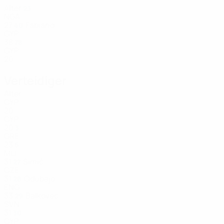
Alter
23
NGA
27
Fabiano
40
CYP
38
78
CYP
20
Verteidiger
Alter
CYP
20
CYP
20
3
GRE
23
5
MLI
31
Simič
27
CZE
31
Odubajo
28
ENG
33
Balkovec
29
SVN
31
30
CYP