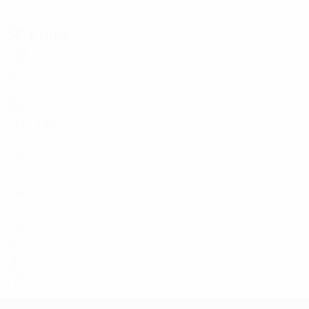
17
Stürmer
Alter
7
SUR
24
9
CYP
25
21
RSA
29
Tankovic
22
SWE
31
85
CYP
21
87
CYP
18
88
CYP
18
89
GAB
19
91
CYP
19
99
FRA
33