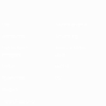
Über
Nationalverbände
Wettbewerbe
Entwicklung
Nachhaltigkeit
News und Medien
ENTDECKE
MEHR
UEFA.tv
MyUEFA
Spielkalender
UC3
Rangliste
Tickets/Hospitality