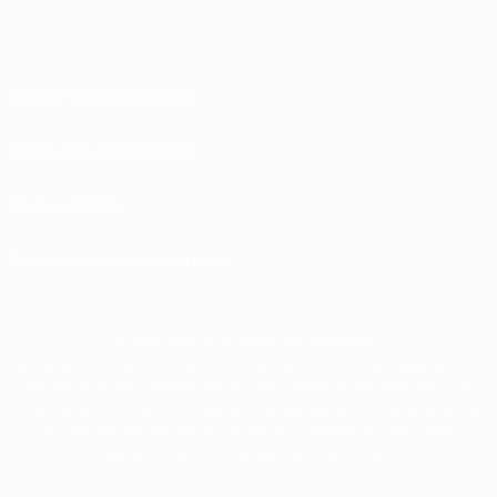
Nutzungsbedingungen
Datenschutzrichtlinien
Cookie-Politik
Datenschutzeinstellungen
© 1998-2026 UEFA. Alle Rechte vorbehalten
Der Name UEFA, das UEFA-Logo und alle Marken von UEFA-Wettbewerben sind
geschützte Marken und/oder von der UEFA urheberrechtlich geschützt. Sie
dürfen nicht für kommerzielle Zwecke verwendet werden. Mit der Verwendung
von UEFA.com erklären Sie sich mit den Nutzungsbedingungen und der
Datenschutzpolitik für die Website einverstanden.