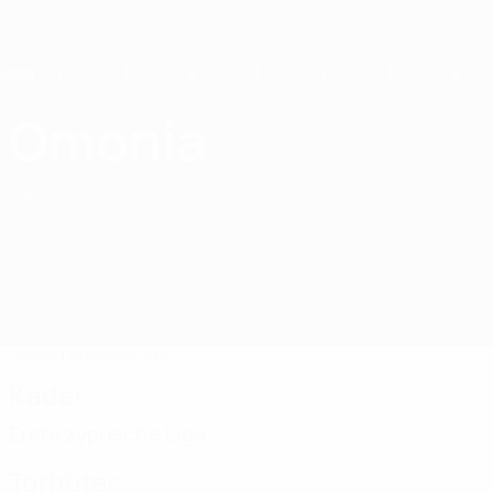
Direkt
zum
Hauptinhalt
Home
Omonia
Omonia FC
CYP
Spiele
Tabellen
Kader
Kader
Erste zyprische Liga
Torhüter