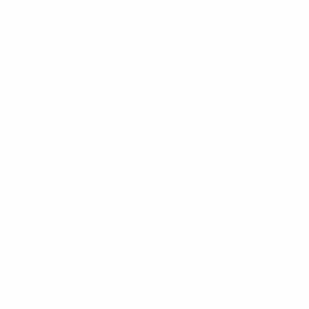
26
Négo
77
HUN
35
82
CYP
21
90
CYP
18
Mittelfeldspieler
Alter
6
NED
28
Chatzigiovanis
10
GRE
29
11
BRA
30
Marić
14
BIH
28
Kousoulos
31
CYP
30
33
POL
22
74
CYP
20
92
CYP