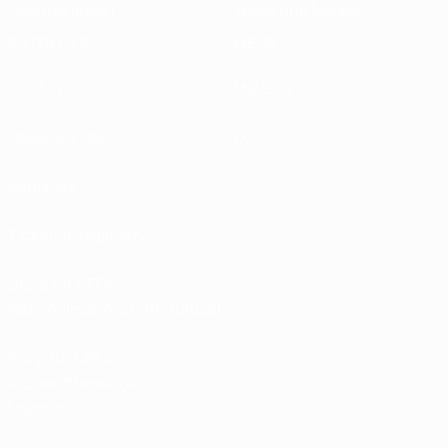
Nachhaltigkeit
News und Medien
ENTDECKE
MEHR
UEFA.tv
MyUEFA
Spielkalender
UC3
Rangliste
Tickets/Hospitality
Store für UEFA-
Nationalmannschaftsfußball
Shop für UEFA-
Klubwettbewerbe der
Männer