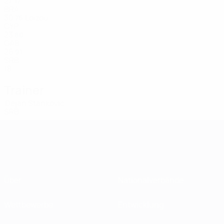
27
17
BRA
30
Loizou
75
CYP
23
80
GAB
26
91
SRB
18
Trainer
Dejan Stanković
SRB
Über
Nationalverbände
Wettbewerbe
Entwicklung