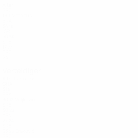
Alter
SRB
19
Matheus
1
BRA
34
18
ISR
30
50
SRB
17
77
SRB
24
Verteidiger
Alter
Luckassen
GHA
31
5
BRA
30
Veljković
13
SRB
30
23
ARM
27
24
SRB
23
Eraković
25
SRB