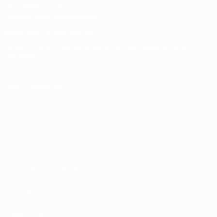
UEFA Men's Club
Competitions Memorabilia
SPRACHE &AUML;NDERN
Deutsch
English
Français
Deutsch
Русский
Español
Italiano
Português
UNS FOLGEN AUF
Nutzungsbedingungen
Datenschutzrichtlinien
Cookie-Politik