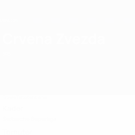
Direkt
zum
Hauptinhalt
Home
Crvena Zvezda
FK Crvena Zvezda
SRB
Spiele
Tabellen
Kader
Kader
Serbische Superliga
Torhüter