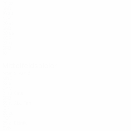
25
27
SRB
16
30
NGA
26
45
SRB
20
66
KOR
27
71
SRB
18
Mittelfeldspieler
Alter
Ivanić
4
MNE
32
6
GAM
21
Katai
10
SRB
35
Abu Fani
15
ISR
28
20
POR
25
Elšnik
21
SVN