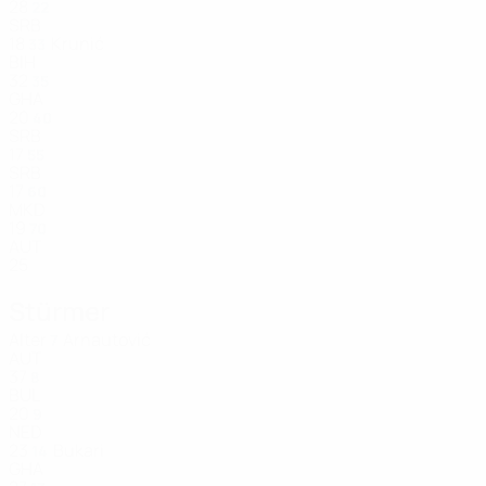
28
22
SRB
18
Krunić
33
BIH
32
35
GHA
20
40
SRB
17
55
SRB
17
60
MKD
19
70
AUT
25
Stürmer
Alter
Arnautović
7
AUT
37
8
BUL
20
9
NED
23
Bukari
14
GHA