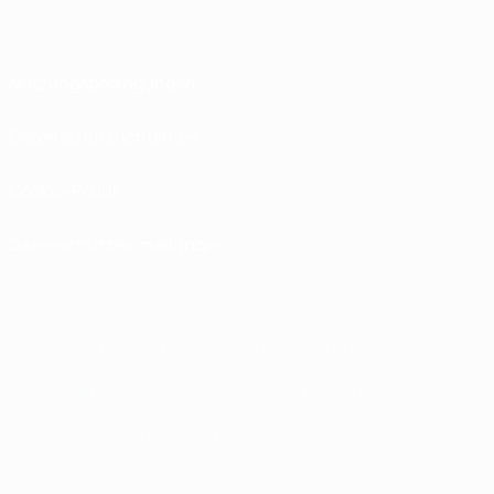
Nutzungsbedingungen
Datenschutzrichtlinien
Cookie-Politik
Datenschutzeinstellungen
© 1998-2026 UEFA. Alle Rechte vorbehalten
Der Name UEFA, das UEFA-Logo und alle Marken von UEFA-Wettbewerben sind
geschützte Marken und/oder von der UEFA urheberrechtlich geschützt. Sie
dürfen nicht für kommerzielle Zwecke verwendet werden. Mit der Verwendung
von UEFA.com erklären Sie sich mit den Nutzungsbedingungen und der
Datenschutzpolitik für die Website einverstanden.