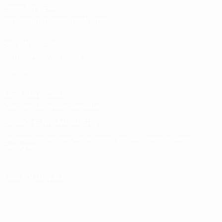
Store für UEFA-
Nationalmannschaftsfußball
Shop für UEFA-
Klubwettbewerbe der
Männer
UEFA Men's Club
Competitions Memorabilia
SPRACHE &AUML;NDERN
Deutsch
English
Français
Deutsch
Русский
Español
Italiano
Português
UNS FOLGEN AUF