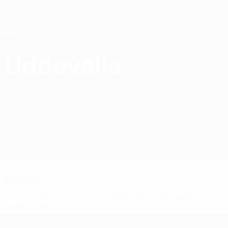
Direkt
zum
Hauptinhalt
Home
Uddevalla
Uddevalla Futsal Club
SWE
Spiele
Tabellen
Kader
Spiele
Erste schwedische Liga
Schwedischer Pokal
Swedish
Superettan