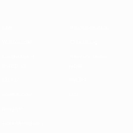
Über
Nationalverbände
Wettbewerbe
Entwicklung
Nachhaltigkeit
News und Medien
ENTDECKE
MEHR
UEFA.tv
MyUEFA
Spielkalender
UC3
Rangliste
Tickets/Hospitality