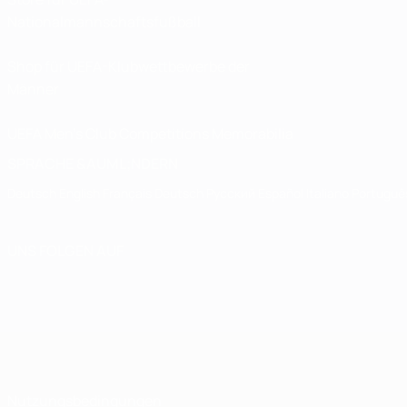
Nationalmannschaftsfußball
Shop für UEFA-Klubwettbewerbe der
Männer
UEFA Men's Club Competitions Memorabilia
SPRACHE &AUML;NDERN
Deutsch
English
Français
Deutsch
Русский
Español
Italiano
Portuguê
UNS FOLGEN AUF
Nutzungsbedingungen