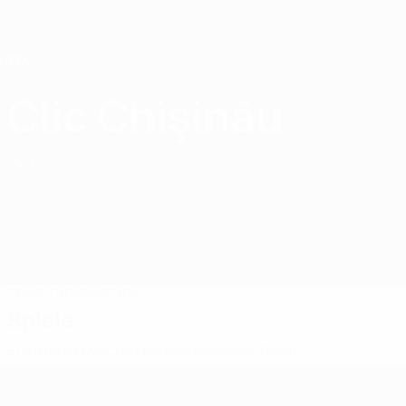
Direkt
zum
Hauptinhalt
Home
Clic Chişinău
FC Clic Chişinău
MDA
Spiele
Tabellen
Kader
Spiele
Erste moldawische Liga
Moldawischer Pokal