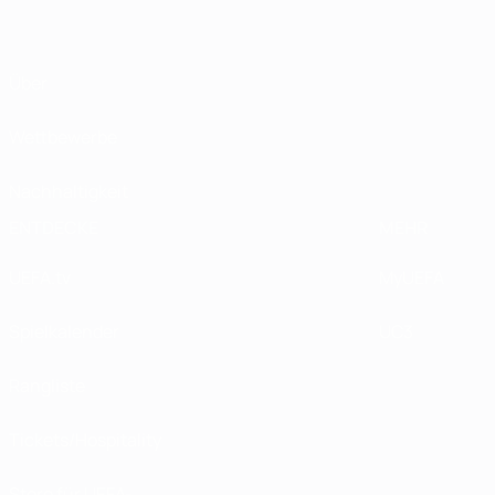
Über
Wettbewerbe
Nachhaltigkeit
ENTDECKE
MEHR
UEFA.tv
MyUEFA
Spielkalender
UC3
Rangliste
Tickets/Hospitality
Store für UEFA-