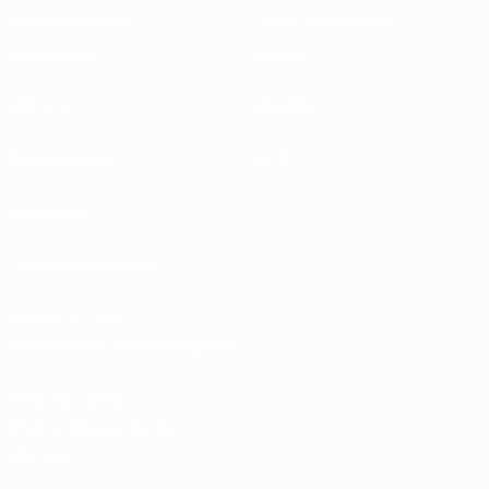
Nachhaltigkeit
News und Medien
ENTDECKE
MEHR
UEFA.tv
MyUEFA
Spielkalender
UC3
Rangliste
Tickets/Hospitality
Store für UEFA-
Nationalmannschaftsfußball
Shop für UEFA-
Klubwettbewerbe der
Männer