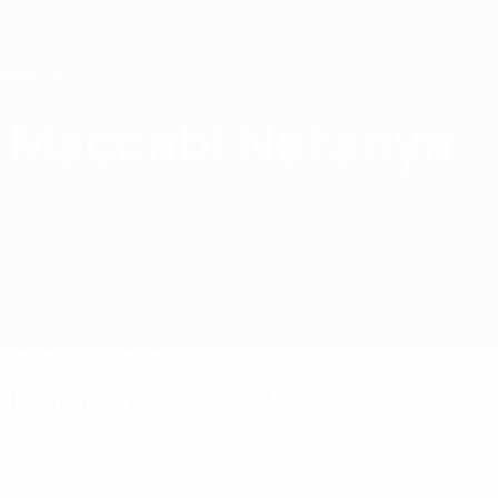
Direkt
zum
Hauptinhalt
Home
Maccabi Netanya
Maccabi Netanya Futsal
ISR
Spiele
Tabellen
Kader
Israelische Premier League