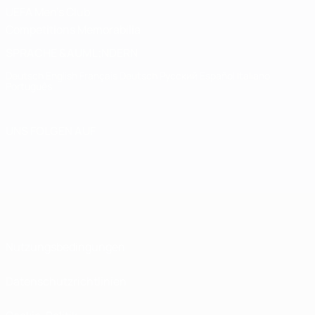
UEFA Men's Club
Competitions Memorabilia
SPRACHE &AUML;NDERN
Deutsch
English
Français
Deutsch
Русский
Español
Italiano
Português
UNS FOLGEN AUF
Nutzungsbedingungen
Datenschutzrichtlinien