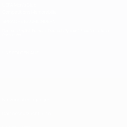
UEFA Men's Club
Competitions Memorabilia
SPRACHE &AUML;NDERN
Deutsch
English
Français
Deutsch
Русский
Español
Italiano
Português
UNS FOLGEN AUF
Nutzungsbedingungen
Datenschutzrichtlinien