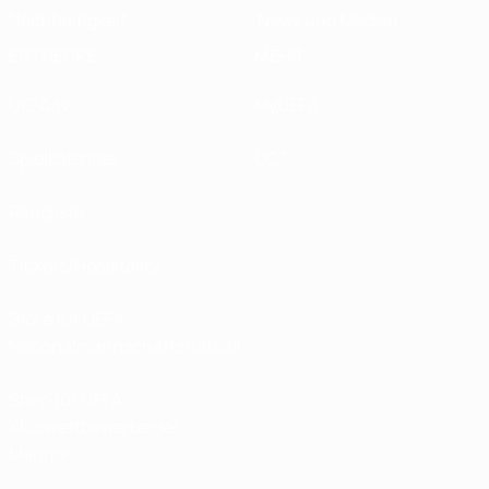
Nachhaltigkeit
News und Medien
ENTDECKE
MEHR
UEFA.tv
MyUEFA
Spielkalender
UC3
Rangliste
Tickets/Hospitality
Store für UEFA-
Nationalmannschaftsfußball
Shop für UEFA-
Klubwettbewerbe der
Männer