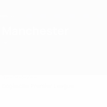
Direkt
zum
Hauptinhalt
Home
Manchester
Manchester Futsal Club
ENG
Spiele
Tabellen
Kader
Englische Premier League