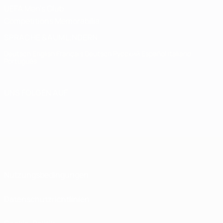
UEFA Men's Club
Competitions Memorabilia
SPRACHE &AUML;NDERN
Deutsch
English
Français
Deutsch
Русский
Español
Italiano
Português
UNS FOLGEN AUF
Nutzungsbedingungen
Datenschutzrichtlinien