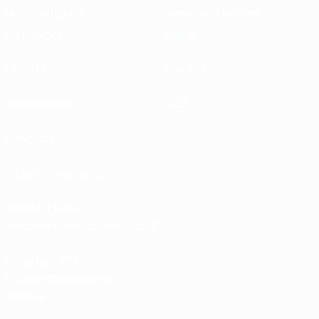
Nachhaltigkeit
News und Medien
ENTDECKE
MEHR
UEFA.tv
MyUEFA
Spielkalender
UC3
Rangliste
Tickets/Hospitality
Store für UEFA-
Nationalmannschaftsfußball
Shop für UEFA-
Klubwettbewerbe der
Männer