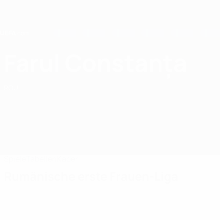
Direkt
zum
Hauptinhalt
Home
Farul Constanța
FCV Farul Constanța
ROU
Spiele
Tabellen
Kader
Rumänische erste Frauen-Liga