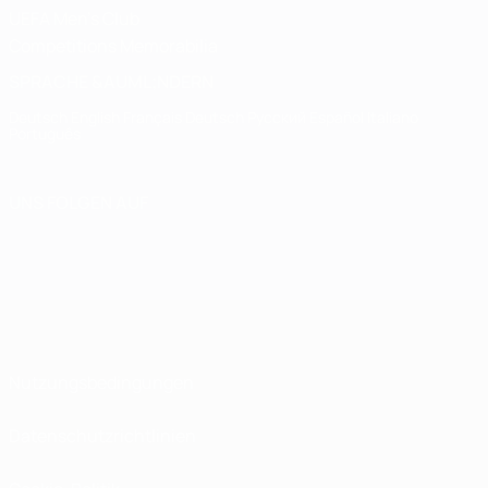
UEFA Men's Club
Competitions Memorabilia
SPRACHE &AUML;NDERN
Deutsch
English
Français
Deutsch
Русский
Español
Italiano
Português
UNS FOLGEN AUF
Nutzungsbedingungen
Datenschutzrichtlinien