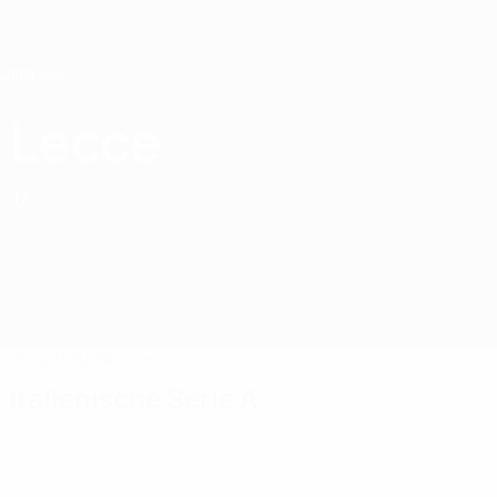
Direkt
zum
Hauptinhalt
Home
Lecce
US Lecce
ITA
Spiele
Tabellen
Kader
Italienische Serie A