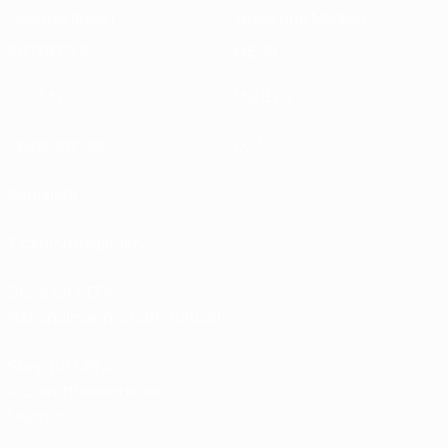
Nachhaltigkeit
News und Medien
ENTDECKE
MEHR
UEFA.tv
MyUEFA
Spielkalender
UC3
Rangliste
Tickets/Hospitality
Store für UEFA-
Nationalmannschaftsfußball
Shop für UEFA-
Klubwettbewerbe der
Männer