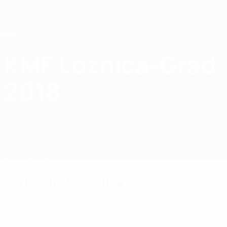
Direkt
zum
Hauptinhalt
Home
KMF Loznica-Grad
KMF Loznica-Grad 2018
2018
SRB
Spiele
Tabellen
Kader
Serbische Superliga