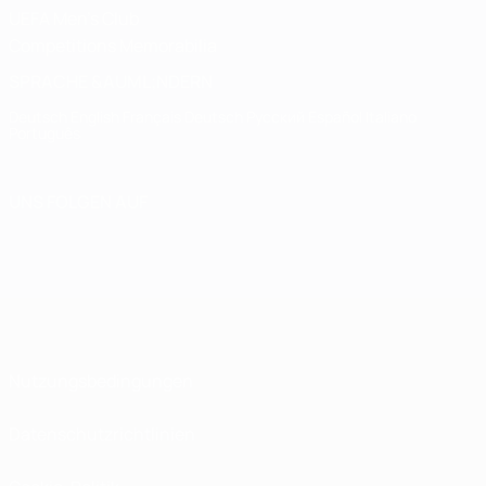
UEFA Men's Club
Competitions Memorabilia
SPRACHE &AUML;NDERN
Deutsch
English
Français
Deutsch
Русский
Español
Italiano
Português
UNS FOLGEN AUF
Nutzungsbedingungen
Datenschutzrichtlinien