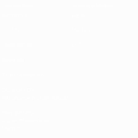
Nachhaltigkeit
News und Medien
ENTDECKE
MEHR
UEFA.tv
MyUEFA
Spielkalender
UC3
Rangliste
Tickets/Hospitality
Store für UEFA-
Nationalmannschaftsfußball
Shop für UEFA-
Klubwettbewerbe der
Männer