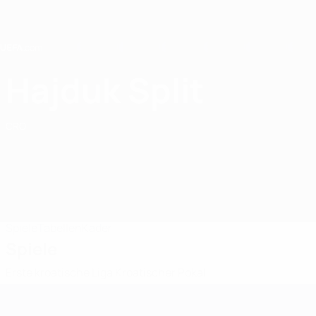
Direkt
zum
Hauptinhalt
Home
Hajduk Split
HNK Hajduk Split
CRO
Spiele
Tabellen
Kader
Spiele
Erste kroatische Liga
Kroatischer Pokal