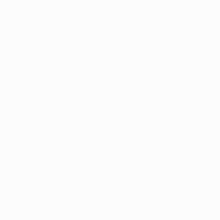
Nationalmannschaftsfußball
Shop für UEFA-
Klubwettbewerbe der
Männer
UEFA Men's Club
Competitions Memorabilia
SPRACHE &AUML;NDERN
Deutsch
English
Français
Deutsch
Русский
Español
Italiano
Português
UNS FOLGEN AUF