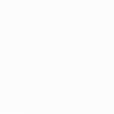
Über
Nationalverbände
Wettbewerbe
Entwicklung
Nachhaltigkeit
News und Medien
ENTDECKE
MEHR
UEFA.tv
MyUEFA
Spielkalender
UC3
Rangliste
Tickets/Hospitality
Store für UEFA-