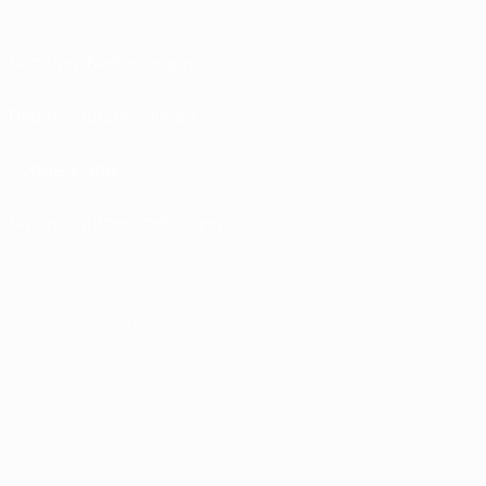
Nutzungsbedingungen
Datenschutzrichtlinien
Cookie-Politik
Datenschutzeinstellungen
© 1998-2026 UEFA. Alle Rechte vorbehalten
Der Name UEFA, das UEFA-Logo und alle Marken von UEFA-Wettbewerben sind
geschützte Marken und/oder von der UEFA urheberrechtlich geschützt. Sie
dürfen nicht für kommerzielle Zwecke verwendet werden. Mit der Verwendung
von UEFA.com erklären Sie sich mit den Nutzungsbedingungen und der
Datenschutzpolitik für die Website einverstanden.