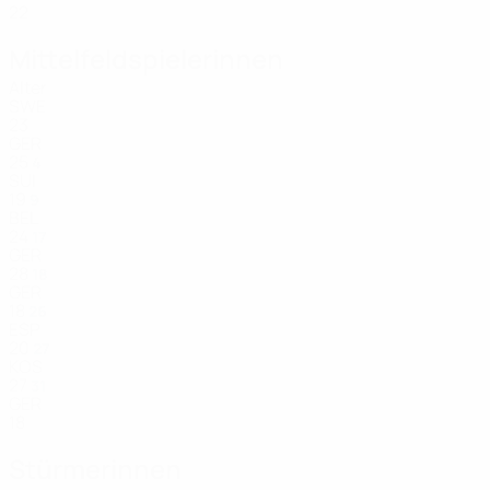
22
Mittelfeldspielerinnen
Alter
SWE
23
GER
25
4
SUI
19
9
BEL
24
17
GER
28
18
GER
18
26
ESP
20
27
KOS
27
31
GER
18
Stürmerinnen