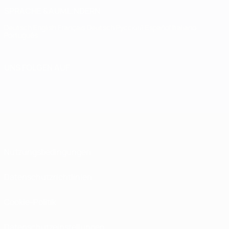
SPRACHE &AUML;NDERN
Deutsch
English
Français
Deutsch
Русский
Español
Italiano
Português
UNS FOLGEN AUF
Nutzungsbedingungen
Datenschutzrichtlinien
Cookie-Politik
Datenschutzeinstellungen