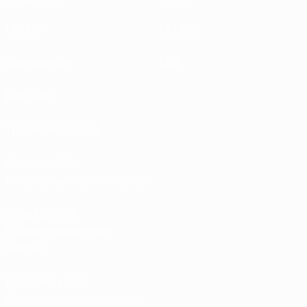
UEFA.tv
MyUEFA
Spielkalender
UC3
Rangliste
Tickets/Hospitality
Store für UEFA-
Nationalmannschaftsfußball
Shop für UEFA-
Klubwettbewerbe der
Männer
UEFA Men's Club
Competitions Memorabilia