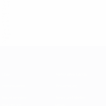
Alter
GER
23
NED
21
7
AUS
31
10
GER
28
28
SWE
29
Über
Nationalverbände
Wettbewerbe
Entwicklung
Nachhaltigkeit
News und Medien
ENTDECKE
MEHR