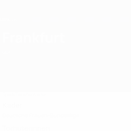
Direkt
zum
Hauptinhalt
Home
Frankfurt
Eintracht Frankfurt
GER
Spiele
Tabellen
Kader
Kader
Deutsche Frauen-Bundesliga
Torhüterinnen