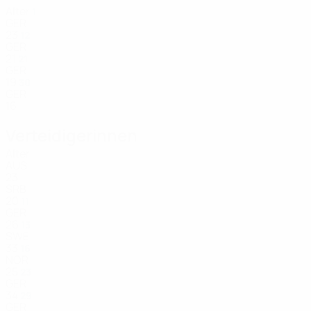
Alter
1
GER
23
12
GER
21
21
GER
19
30
GER
16
Verteidigerinnen
Alter
AUS
23
SRB
20
11
GER
26
13
SWE
33
16
NOR
25
23
GER
34
29
GER