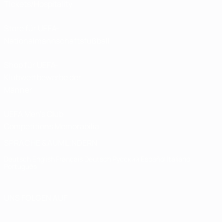
Tickets/Hospitality
Store für UEFA-
Nationalmannschaftsfußball
Shop für UEFA-
Klubwettbewerbe der
Männer
UEFA Men's Club
Competitions Memorabilia
SPRACHE &AUML;NDERN
Deutsch
English
Français
Deutsch
Русский
Español
Italiano
Português
UNS FOLGEN AUF