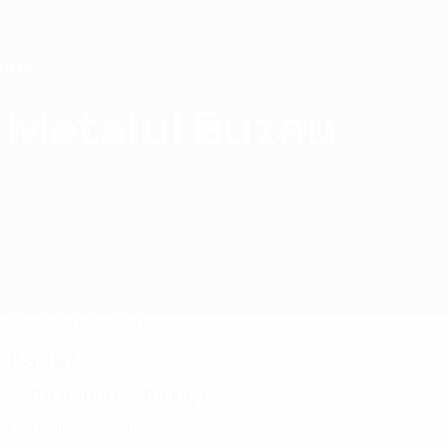
Direkt
zum
Hauptinhalt
Home
Metalul Buzau
Metalul Buzau
ROU
Spiele
Tabellen
Kader
Kader
Erste rumänische Liga
Offizielle Spielerliste noch nicht verfügbar