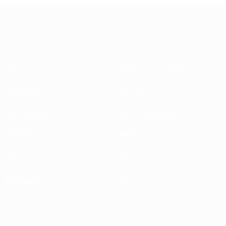
Über
Nationalverbände
Wettbewerbe
Entwicklung
Nachhaltigkeit
News und Medien
ENTDECKE
MEHR
UEFA.tv
MyUEFA
Spielkalender
UC3
Rangliste