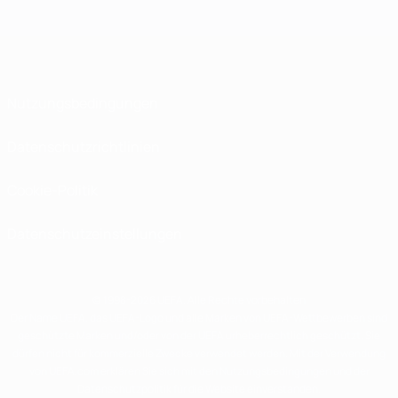
Nutzungsbedingungen
Datenschutzrichtlinien
Cookie-Politik
Datenschutzeinstellungen
© 1998-2026 UEFA. Alle Rechte vorbehalten
Der Name UEFA, das UEFA-Logo und alle Marken von UEFA-Wettbewerben sind
geschützte Marken und/oder von der UEFA urheberrechtlich geschützt. Sie
dürfen nicht für kommerzielle Zwecke verwendet werden. Mit der Verwendung
von UEFA.com erklären Sie sich mit den Nutzungsbedingungen und der
Datenschutzpolitik für die Website einverstanden.