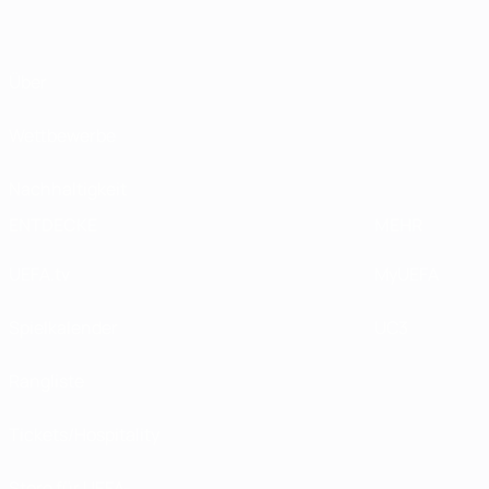
Über
Wettbewerbe
Nachhaltigkeit
ENTDECKE
MEHR
UEFA.tv
MyUEFA
Spielkalender
UC3
Rangliste
Tickets/Hospitality
Store für UEFA-