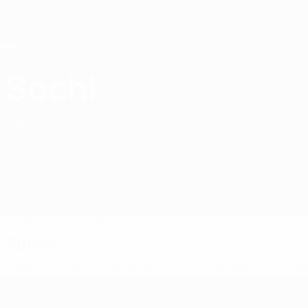
Direkt
zum
Hauptinhalt
Home
Sochi
FC Sochi
RUS
Spiele
Tabellen
Kader
Spiele
Russische Premier-Liga
Russischer Pokal
Russian First Lea