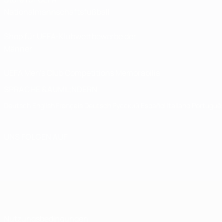
Nationalmannschaftsfußball
Shop für UEFA-Klubwettbewerbe der
Männer
UEFA Men's Club Competitions Memorabilia
SPRACHE &AUML;NDERN
Deutsch
English
Français
Deutsch
Русский
Español
Italiano
Portuguê
UNS FOLGEN AUF
Nutzungsbedingungen