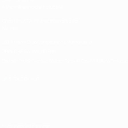
Nationalmannschaftsfußball
Shop für UEFA-Klubwettbewerbe der
Männer
UEFA Men's Club Competitions Memorabilia
SPRACHE &AUML;NDERN
Deutsch
English
Français
Deutsch
Русский
Español
Italiano
Portuguê
UNS FOLGEN AUF
Nutzungsbedingungen