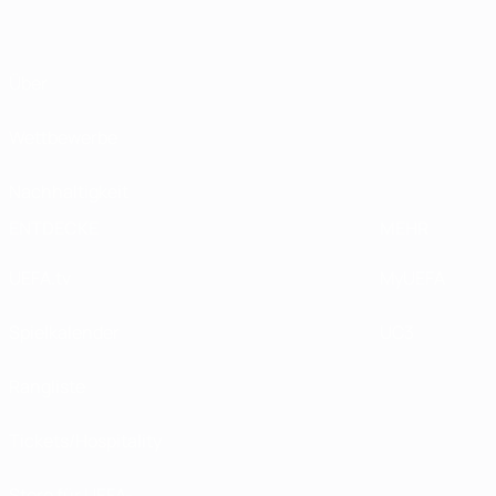
Über
Wettbewerbe
Nachhaltigkeit
ENTDECKE
MEHR
UEFA.tv
MyUEFA
Spielkalender
UC3
Rangliste
Tickets/Hospitality
Store für UEFA-