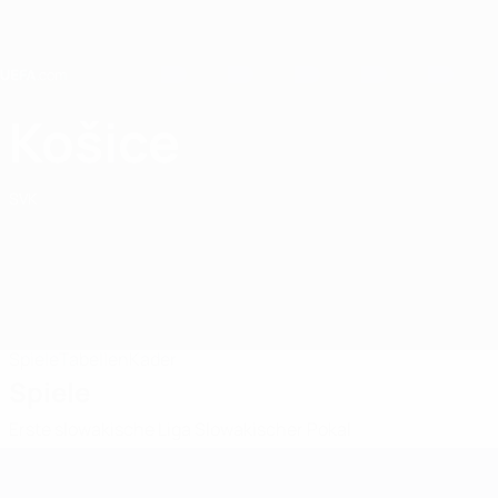
Direkt
zum
Hauptinhalt
Home
Košice
FC Košice
SVK
Spiele
Tabellen
Kader
Spiele
Erste slowakische Liga
Slowakischer Pokal