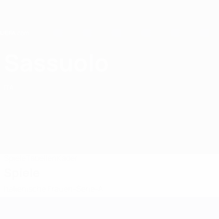
Direkt
zum
Hauptinhalt
Home
Sassuolo
US Sassuolo
ITA
Spiele
Tabellen
Kader
Spiele
Italienische Frauen-Serie-A