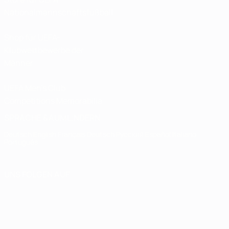
Nationalmannschaftsfußball
Shop für UEFA-
Klubwettbewerbe der
Männer
UEFA Men's Club
Competitions Memorabilia
SPRACHE &AUML;NDERN
Deutsch
English
Français
Deutsch
Русский
Español
Italiano
Português
UNS FOLGEN AUF