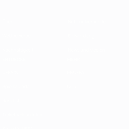
Über
Nationalverbände
Wettbewerbe
Entwicklung
Nachhaltigkeit
News und Medien
ENTDECKE
MEHR
UEFA.tv
MyUEFA
Spielkalender
UC3
Rangliste
Tickets/Hospitality
Store für UEFA-