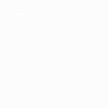
Nutzungsbedingungen
Datenschutzrichtlinien
Cookie-Politik
Datenschutzeinstellungen
© 1998-2026 UEFA. Alle Rechte vorbehalten
Der Name UEFA, das UEFA-Logo und alle Marken von UEFA-Wettbewerben sind
geschützte Marken und/oder von der UEFA urheberrechtlich geschützt. Sie
dürfen nicht für kommerzielle Zwecke verwendet werden. Mit der Verwendung
von UEFA.com erklären Sie sich mit den Nutzungsbedingungen und der
Datenschutzpolitik für die Website einverstanden.