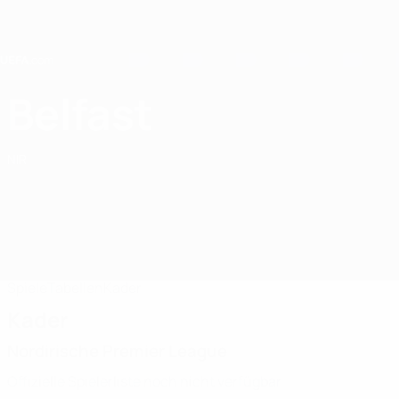
Direkt
zum
Hauptinhalt
Home
Belfast
Belfast United Futsal Club
NIR
Spiele
Tabellen
Kader
Kader
Nordirische Premier League
Offizielle Spielerliste noch nicht verfügbar