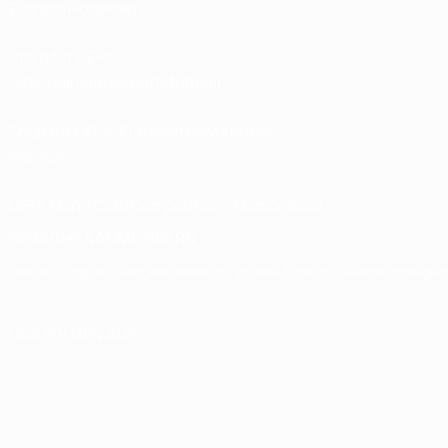
Tickets/Hospitality
Store für UEFA-
Nationalmannschaftsfußball
Shop für UEFA-Klubwettbewerbe der
Männer
UEFA Men's Club Competitions Memorabilia
SPRACHE &AUML;NDERN
Deutsch
English
Français
Deutsch
Русский
Español
Italiano
Portuguê
UNS FOLGEN AUF