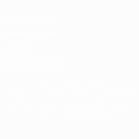
Nutzungsbedingungen
Datenschutzrichtlinien
Cookie-Politik
Datenschutzeinstellungen
© 1998-2026 UEFA. Alle Rechte vorbehalten
Der Name UEFA, das UEFA-Logo und alle Marken von UEFA-Wettbewerben sind
geschützte Marken und/oder von der UEFA urheberrechtlich geschützt. Sie
dürfen nicht für kommerzielle Zwecke verwendet werden. Mit der Verwendung
von UEFA.com erklären Sie sich mit den Nutzungsbedingungen und der
Datenschutzpolitik für die Website einverstanden.