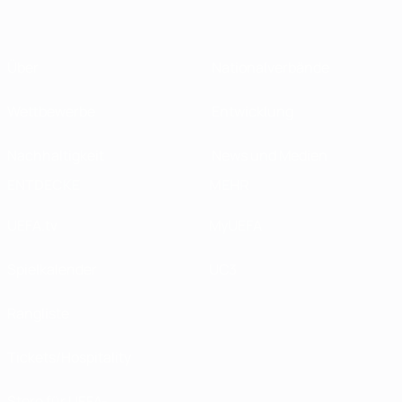
Über
Nationalverbände
Wettbewerbe
Entwicklung
Nachhaltigkeit
News und Medien
ENTDECKE
MEHR
UEFA.tv
MyUEFA
Spielkalender
UC3
Rangliste
Tickets/Hospitality
Store für UEFA-