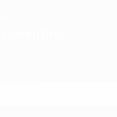
Direkt
zum
Hauptinhalt
Home
Fiorentina
Fiorentina Women's FC
ITA
Spiele
Tabellen
Kader
Spiele
Italienische Frauen-Serie-A