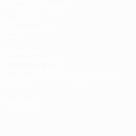
Nationalmannschaftsfußball
Shop für UEFA-
Klubwettbewerbe der
Männer
UEFA Men's Club
Competitions Memorabilia
SPRACHE &AUML;NDERN
Deutsch
English
Français
Deutsch
Русский
Español
Italiano
Português
UNS FOLGEN AUF