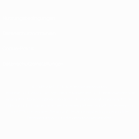
Nutzungsbedingungen
Datenschutzrichtlinien
Cookie-Politik
Datenschutzeinstellungen
© 1998-2026 UEFA. Alle Rechte vorbehalten
Der Name UEFA, das UEFA-Logo und alle Marken von UEFA-Wettbewerben sind
geschützte Marken und/oder von der UEFA urheberrechtlich geschützt. Sie
dürfen nicht für kommerzielle Zwecke verwendet werden. Mit der Verwendung
von UEFA.com erklären Sie sich mit den Nutzungsbedingungen und der
Datenschutzpolitik für die Website einverstanden.