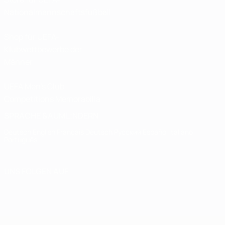
Nationalmannschaftsfußball
Shop für UEFA-
Klubwettbewerbe der
Männer
UEFA Men's Club
Competitions Memorabilia
SPRACHE &AUML;NDERN
Deutsch
English
Français
Deutsch
Русский
Español
Italiano
Português
UNS FOLGEN AUF