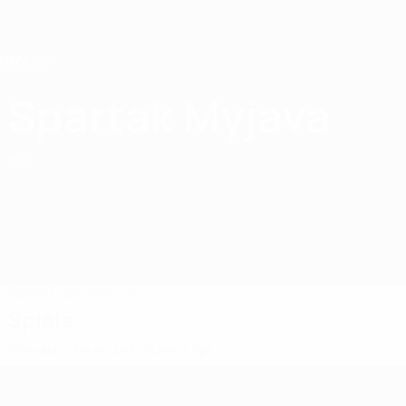
Direkt
zum
Hauptinhalt
Home
Spartak Myjava
Spartak Myjava
SVK
Spiele
Tabellen
Kader
Spiele
Slowakische erste Frauen-Liga