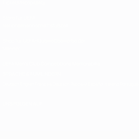
Tickets/Hospitality
Store für UEFA-
Nationalmannschaftsfußball
Shop für UEFA-Klubwettbewerbe der
Männer
UEFA Men's Club Competitions Memorabilia
SPRACHE &AUML;NDERN
Deutsch
English
Français
Deutsch
Русский
Español
Italiano
Portuguê
UNS FOLGEN AUF