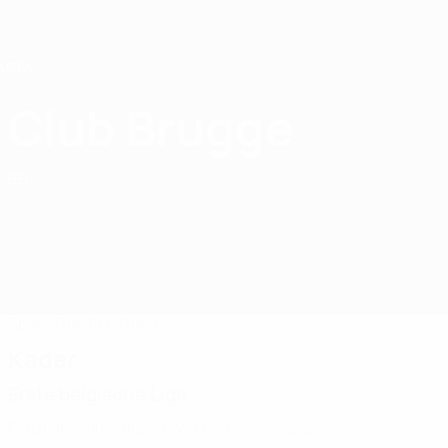
Direkt
zum
Hauptinhalt
Home
Club Brugge
Club Brugge KV
BEL
Spiele
Tabellen
Kader
Kader
Erste belgische Liga
Offizielle Spielerliste noch nicht verfügbar