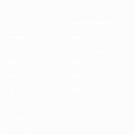
Über
Nationalverbände
Wettbewerbe
Entwicklung
Nachhaltigkeit
News und Medien
ENTDECKE
MEHR
UEFA.tv
MyUEFA
Spielkalender
UC3
Rangliste
Tickets/Hospitality
Store für UEFA-