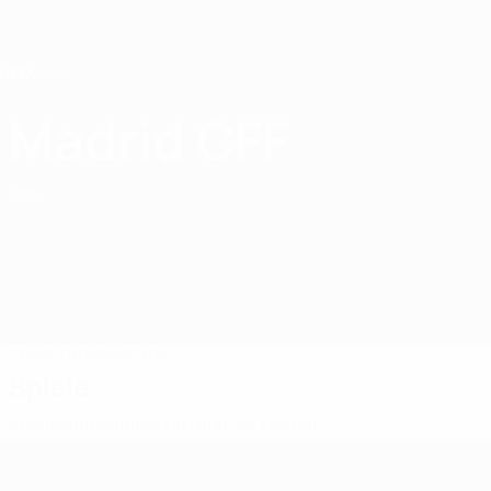
Direkt
zum
Hauptinhalt
Home
Madrid CFF
Madrid CFF
ESP
Spiele
Tabellen
Kader
Spiele
Spanische Primera División der Frauen