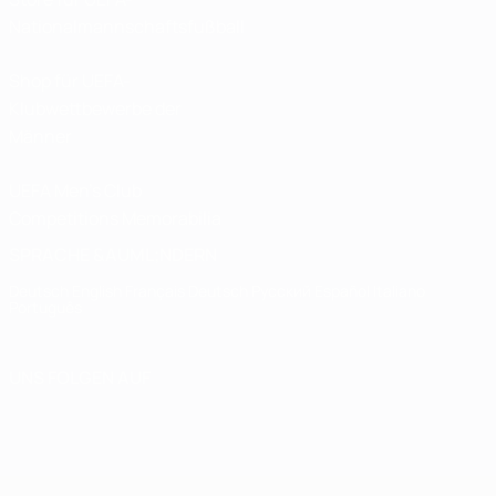
Nationalmannschaftsfußball
Shop für UEFA-
Klubwettbewerbe der
Männer
UEFA Men's Club
Competitions Memorabilia
SPRACHE &AUML;NDERN
Deutsch
English
Français
Deutsch
Русский
Español
Italiano
Português
UNS FOLGEN AUF