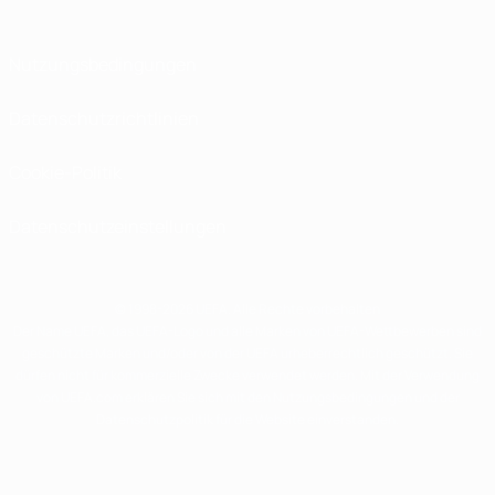
Nutzungsbedingungen
Datenschutzrichtlinien
Cookie-Politik
Datenschutzeinstellungen
© 1998-2026 UEFA. Alle Rechte vorbehalten
Der Name UEFA, das UEFA-Logo und alle Marken von UEFA-Wettbewerben sind
geschützte Marken und/oder von der UEFA urheberrechtlich geschützt. Sie
dürfen nicht für kommerzielle Zwecke verwendet werden. Mit der Verwendung
von UEFA.com erklären Sie sich mit den Nutzungsbedingungen und der
Datenschutzpolitik für die Website einverstanden.