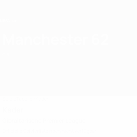
Direkt
zum
Hauptinhalt
Home
Manchester 62
Manchester 62 FC
GIB
Spiele
Tabellen
Kader
Kader
Gibraltarische Premier League
Offizielle Spielerliste noch nicht verfügbar