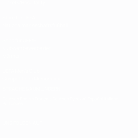
Tickets/Hospitality
Store für UEFA-
Nationalmannschaftsfußball
Shop für UEFA-
Klubwettbewerbe der
Männer
UEFA Men's Club
Competitions Memorabilia
SPRACHE &AUML;NDERN
Deutsch
English
Français
Deutsch
Русский
Español
Italiano
Português
UNS FOLGEN AUF