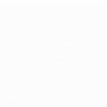
Über
Nationalverbände
Wettbewerbe
Entwicklung
Nachhaltigkeit
News und Medien
ENTDECKE
MEHR
UEFA.tv
MyUEFA
Spielkalender
UC3
Rangliste