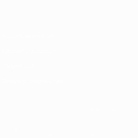
Nutzungsbedingungen
Datenschutzrichtlinien
Cookie-Politik
Datenschutzeinstellungen
© 1998-2026 UEFA. Alle Rechte vorbehalten
Der Name UEFA, das UEFA-Logo und alle Marken von UEFA-Wettbewerben sind
geschützte Marken und/oder von der UEFA urheberrechtlich geschützt. Sie
dürfen nicht für kommerzielle Zwecke verwendet werden. Mit der Verwendung
von UEFA.com erklären Sie sich mit den Nutzungsbedingungen und der
Datenschutzpolitik für die Website einverstanden.