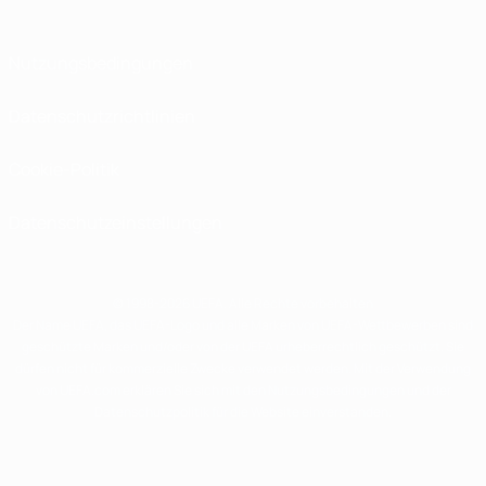
Nutzungsbedingungen
Datenschutzrichtlinien
Cookie-Politik
Datenschutzeinstellungen
© 1998-2026 UEFA. Alle Rechte vorbehalten
Der Name UEFA, das UEFA-Logo und alle Marken von UEFA-Wettbewerben sind
geschützte Marken und/oder von der UEFA urheberrechtlich geschützt. Sie
dürfen nicht für kommerzielle Zwecke verwendet werden. Mit der Verwendung
von UEFA.com erklären Sie sich mit den Nutzungsbedingungen und der
Datenschutzpolitik für die Website einverstanden.