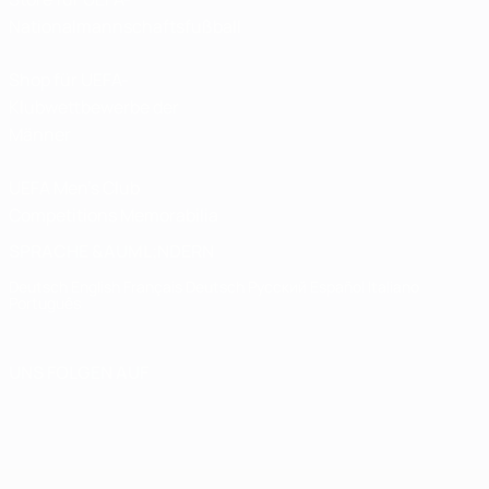
Nationalmannschaftsfußball
Shop für UEFA-
Klubwettbewerbe der
Männer
UEFA Men's Club
Competitions Memorabilia
SPRACHE &AUML;NDERN
Deutsch
English
Français
Deutsch
Русский
Español
Italiano
Português
UNS FOLGEN AUF