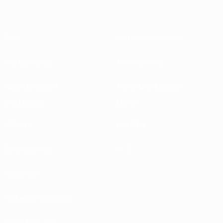
Über
Nationalverbände
Wettbewerbe
Entwicklung
Nachhaltigkeit
News und Medien
ENTDECKE
MEHR
UEFA.tv
MyUEFA
Spielkalender
UC3
Rangliste
Tickets/Hospitality
Store für UEFA-