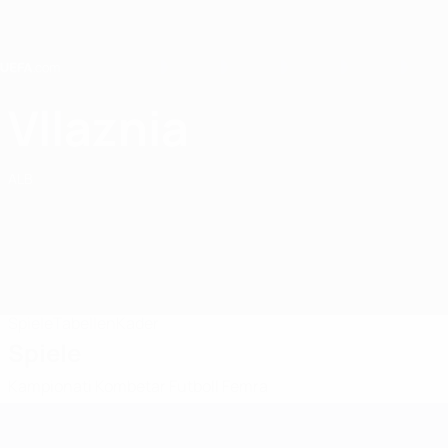
Direkt
zum
Hauptinhalt
Home
Vllaznia
KFF Vllaznia
ALB
Spiele
Tabellen
Kader
Spiele
Kampionati Kombetar Futboll Femra