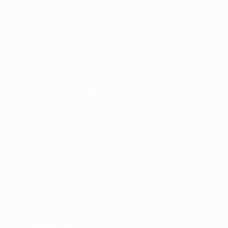
Nationalmannschaftsfußball
Shop für UEFA-Klubwettbewerbe der
Männer
UEFA Men's Club Competitions Memorabilia
SPRACHE &AUML;NDERN
Deutsch
English
Français
Deutsch
Русский
Español
Italiano
Portuguê
UNS FOLGEN AUF
Nutzungsbedingungen