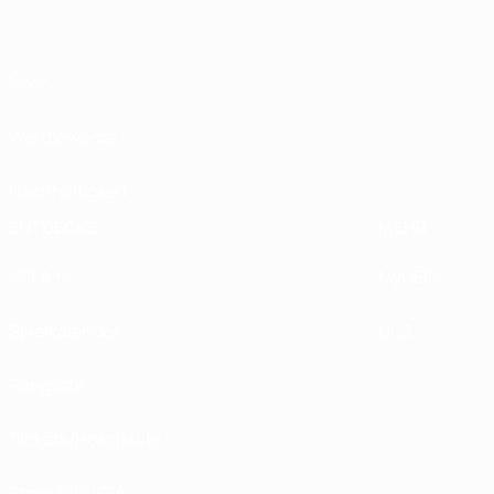
Über
Wettbewerbe
Nachhaltigkeit
ENTDECKE
MEHR
UEFA.tv
MyUEFA
Spielkalender
UC3
Rangliste
Tickets/Hospitality
Store für UEFA-