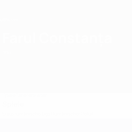
Direkt
zum
Hauptinhalt
Home
Farul Constanța
FCV Farul Constanța
ROU
Spiele
Tabellen
Kader
Spiele
Erste rumänische Liga
Rumänischer Pokal