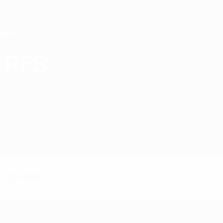
Direkt
zum
Hauptinhalt
Home
RFS
RFS Women
LVA
Spiele
Tabellen
Kader
Spiele
Sieviešu futbola čempionāts