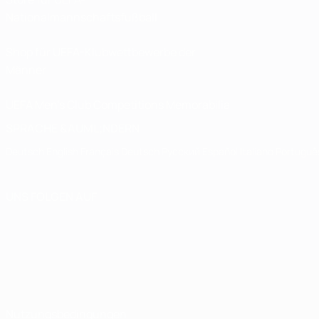
Nationalmannschaftsfußball
Shop für UEFA-Klubwettbewerbe der
Männer
UEFA Men's Club Competitions Memorabilia
SPRACHE &AUML;NDERN
Deutsch
English
Français
Deutsch
Русский
Español
Italiano
Portuguê
UNS FOLGEN AUF
Nutzungsbedingungen