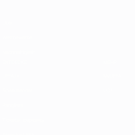
Über
Wettbewerbe
Nachhaltigkeit
ENTDECKE
MEHR
UEFA.tv
MyUEFA
Spielkalender
UC3
Rangliste
Tickets/Hospitality
Store für UEFA-