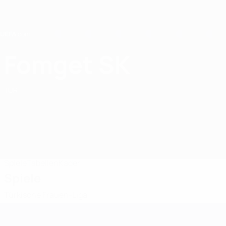
Direkt
zum
Hauptinhalt
Home
Fomget SK
Ankara Büyükşehir Belediyesi Fomget SK
TUR
Spiele
Tabellen
Kader
Spiele
Türkische Frauen-Liga