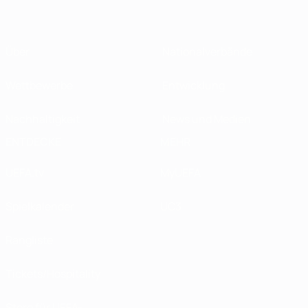
Über
Nationalverbände
Wettbewerbe
Entwicklung
Nachhaltigkeit
News und Medien
ENTDECKE
MEHR
UEFA.tv
MyUEFA
Spielkalender
UC3
Rangliste
Tickets/Hospitality
Store für UEFA-