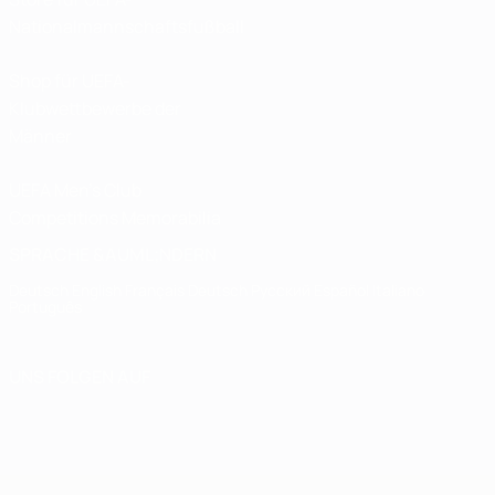
Nationalmannschaftsfußball
Shop für UEFA-
Klubwettbewerbe der
Männer
UEFA Men's Club
Competitions Memorabilia
SPRACHE &AUML;NDERN
Deutsch
English
Français
Deutsch
Русский
Español
Italiano
Português
UNS FOLGEN AUF