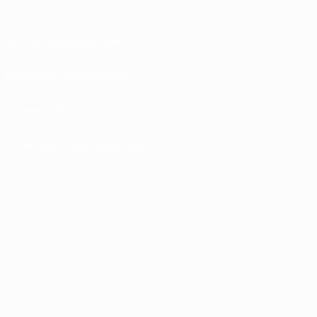
Nutzungsbedingungen
Datenschutzrichtlinien
Cookie-Politik
Datenschutzeinstellungen
© 1998-2026 UEFA. Alle Rechte vorbehalten
Der Name UEFA, das UEFA-Logo und alle Marken von UEFA-Wettbewerben sind
geschützte Marken und/oder von der UEFA urheberrechtlich geschützt. Sie
dürfen nicht für kommerzielle Zwecke verwendet werden. Mit der Verwendung
von UEFA.com erklären Sie sich mit den Nutzungsbedingungen und der
Datenschutzpolitik für die Website einverstanden.