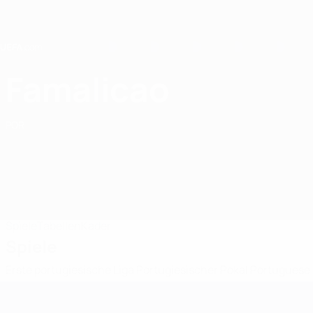
Direkt
zum
Hauptinhalt
Home
Famalicao
FC Famalicao
POR
Spiele
Tabellen
Kader
Spiele
Erste portugiesische Liga
Portugiesischer Pokal
Portuguese 