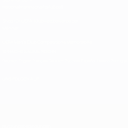
Nationalmannschaftsfußball
Shop für UEFA-Klubwettbewerbe der
Männer
UEFA Men's Club Competitions Memorabilia
SPRACHE &AUML;NDERN
Deutsch
English
Français
Deutsch
Русский
Español
Italiano
Portuguê
UNS FOLGEN AUF
Nutzungsbedingungen