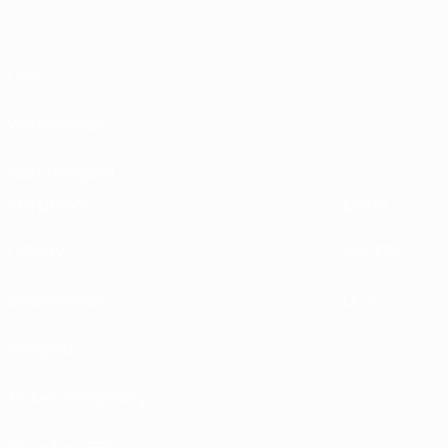
Über
Wettbewerbe
Nachhaltigkeit
ENTDECKE
MEHR
UEFA.tv
MyUEFA
Spielkalender
UC3
Rangliste
Tickets/Hospitality
Store für UEFA-