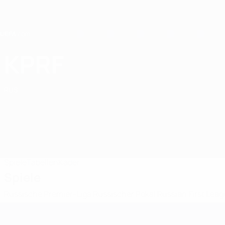
Direkt
zum
Hauptinhalt
Home
KPRF
Sport Club KPRF
RUS
Spiele
Tabellen
Kader
Spiele
Russische Premier-Liga
Russischer Pokal
Russian First Lea