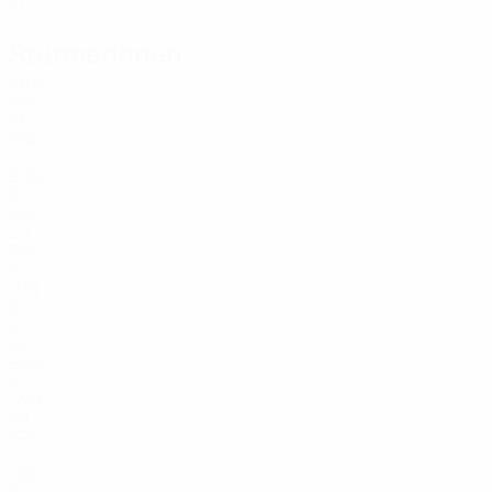
21
Stürmerinnen
Alter
ENG
26
ENG
17
ENG
31
SUI
20
ENG
20
JPN
22
AUS
23
ENG
0
JAM
29
FRA
17
NED