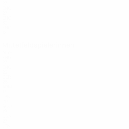
23
ENG
27
ENG
32
ENG
18
Mittelfeldspielerinnen
Alter
ENG
23
ENG
22
GER
26
ARM
17
JPN
29
SCO
19
USA
27
JPN