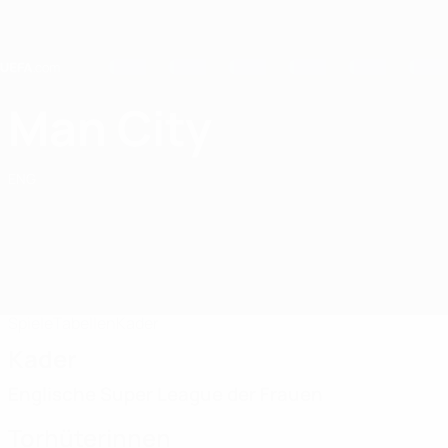
Direkt
zum
Hauptinhalt
Home
Man City
Manchester City
ENG
Spiele
Tabellen
Kader
Kader
Englische Super League der Frauen
Torhüterinnen