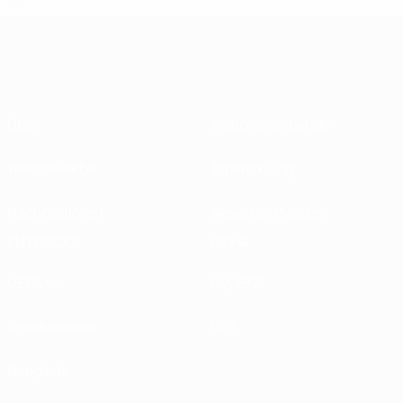
30
Über
Nationalverbände
Wettbewerbe
Entwicklung
Nachhaltigkeit
News und Medien
ENTDECKE
MEHR
UEFA.tv
MyUEFA
Spielkalender
UC3
Rangliste