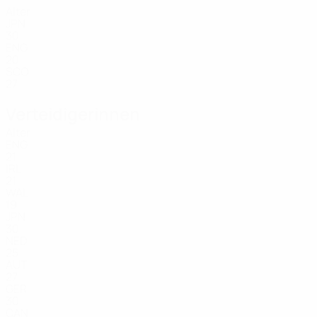
Alter
JPN
30
ENG
20
SCO
27
Verteidigerinnen
Alter
ENG
21
IRL
21
WAL
19
JPN
30
NED
25
AUT
27
GER
30
CAN