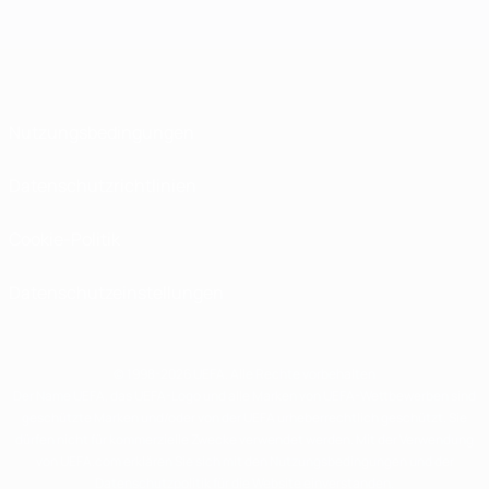
Nutzungsbedingungen
Datenschutzrichtlinien
Cookie-Politik
Datenschutzeinstellungen
© 1998-2026 UEFA. Alle Rechte vorbehalten
Der Name UEFA, das UEFA-Logo und alle Marken von UEFA-Wettbewerben sind
geschützte Marken und/oder von der UEFA urheberrechtlich geschützt. Sie
dürfen nicht für kommerzielle Zwecke verwendet werden. Mit der Verwendung
von UEFA.com erklären Sie sich mit den Nutzungsbedingungen und der
Datenschutzpolitik für die Website einverstanden.