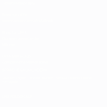
Tickets/Hospitality
Store für UEFA-
Nationalmannschaftsfußball
Shop für UEFA-
Klubwettbewerbe der
Männer
UEFA Men's Club
Competitions Memorabilia
SPRACHE &AUML;NDERN
Deutsch
English
Français
Deutsch
Русский
Español
Italiano
Português
UNS FOLGEN AUF