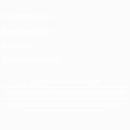
Nutzungsbedingungen
Datenschutzrichtlinien
Cookie-Politik
Datenschutzeinstellungen
© 1998-2026 UEFA. Alle Rechte vorbehalten
Der Name UEFA, das UEFA-Logo und alle Marken von UEFA-Wettbewerben sind
geschützte Marken und/oder von der UEFA urheberrechtlich geschützt. Sie
dürfen nicht für kommerzielle Zwecke verwendet werden. Mit der Verwendung
von UEFA.com erklären Sie sich mit den Nutzungsbedingungen und der
Datenschutzpolitik für die Website einverstanden.