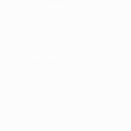
Nationalmannschaftsfußball
Shop für UEFA-
Klubwettbewerbe der
Männer
UEFA Men's Club
Competitions Memorabilia
SPRACHE &AUML;NDERN
Deutsch
English
Français
Deutsch
Русский
Español
Italiano
Português
UNS FOLGEN AUF