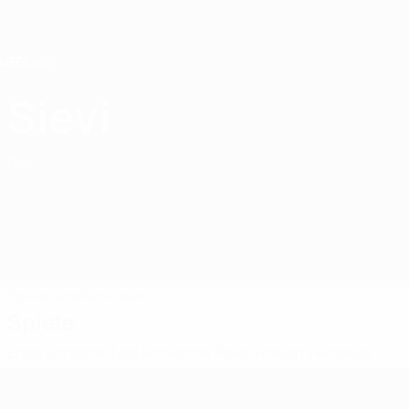
Direkt
zum
Hauptinhalt
Home
Sievi
Sievi Futsal
FIN
Spiele
Tabellen
Kader
Spiele
Erste finnische Liga
Finnischer Pokal
Finnish Ykkösliiga