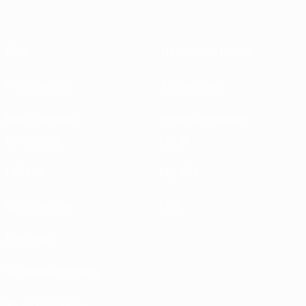
Über
Nationalverbände
Wettbewerbe
Entwicklung
Nachhaltigkeit
News und Medien
ENTDECKE
MEHR
UEFA.tv
MyUEFA
Spielkalender
UC3
Rangliste
Tickets/Hospitality
Store für UEFA-