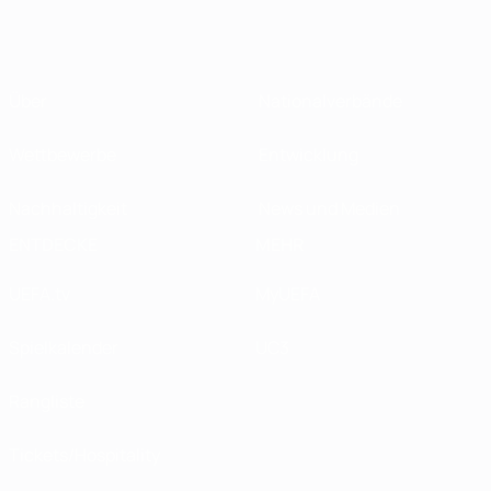
Über
Nationalverbände
Wettbewerbe
Entwicklung
Nachhaltigkeit
News und Medien
ENTDECKE
MEHR
UEFA.tv
MyUEFA
Spielkalender
UC3
Rangliste
Tickets/Hospitality