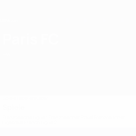
Direkt
zum
Hauptinhalt
Home
Paris FC
Paris FC
FRA
Spiele
Tabellen
Kader
Spiele
Französische Ligue 1
Französischer Pokal
Französischer
Ligapokal
French Ligue 2