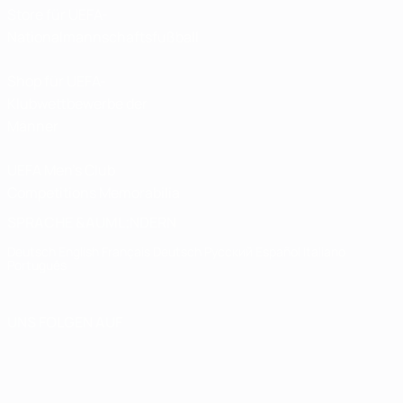
Store für UEFA-
Nationalmannschaftsfußball
Shop für UEFA-
Klubwettbewerbe der
Männer
UEFA Men's Club
Competitions Memorabilia
SPRACHE &AUML;NDERN
Deutsch
English
Français
Deutsch
Русский
Español
Italiano
Português
UNS FOLGEN AUF