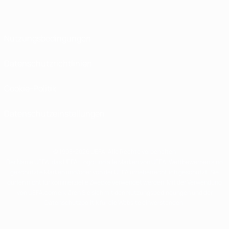
Nutzungsbedingungen
Datenschutzrichtlinien
Cookie-Politik
Datenschutzeinstellungen
© 1998-2026 UEFA. Alle Rechte vorbehalten
Der Name UEFA, das UEFA-Logo und alle Marken von UEFA-Wettbewerben sind
geschützte Marken und/oder von der UEFA urheberrechtlich geschützt. Sie
dürfen nicht für kommerzielle Zwecke verwendet werden. Mit der Verwendung
von UEFA.com erklären Sie sich mit den Nutzungsbedingungen und der
Datenschutzpolitik für die Website einverstanden.