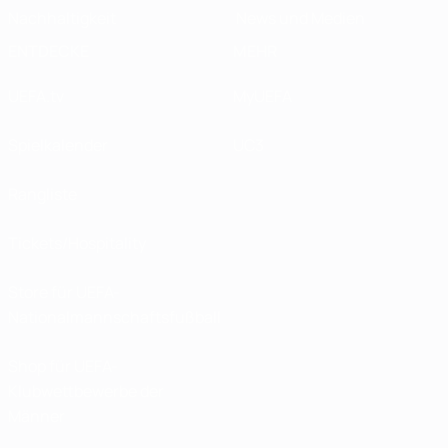
Nachhaltigkeit
News und Medien
ENTDECKE
MEHR
UEFA.tv
MyUEFA
Spielkalender
UC3
Rangliste
Tickets/Hospitality
Store für UEFA-
Nationalmannschaftsfußball
Shop für UEFA-
Klubwettbewerbe der
Männer