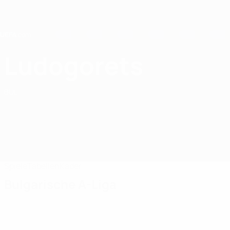
Direkt
zum
Hauptinhalt
Home
Ludogorets
PFC Ludogorets 1945
BUL
Spiele
Tabellen
Kader
Bulgarische A-Liga