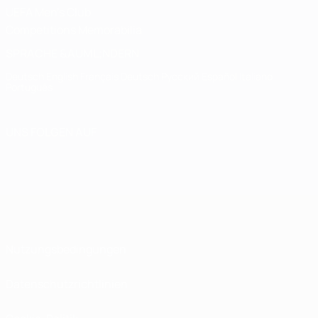
UEFA Men's Club
Competitions Memorabilia
SPRACHE &AUML;NDERN
Deutsch
English
Français
Deutsch
Русский
Español
Italiano
Português
UNS FOLGEN AUF
Nutzungsbedingungen
Datenschutzrichtlinien