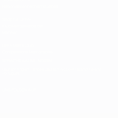
Nationalmannschaftsfußball
Shop für UEFA-
Klubwettbewerbe der
Männer
UEFA Men's Club
Competitions Memorabilia
SPRACHE &AUML;NDERN
Deutsch
English
Français
Deutsch
Русский
Español
Italiano
Português
UNS FOLGEN AUF