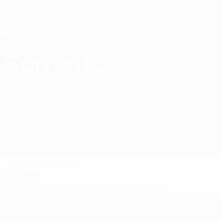
Direkt
zum
Hauptinhalt
Home
Sorrento
Sorrento
ITA
Spiele
Tabellen
Kader
Spiele
Italienische Serie A
Coppa Italia
Italian Serie B