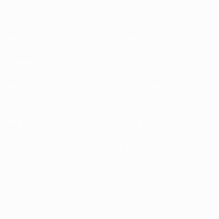
Über
Nationalverbände
Wettbewerbe
Entwicklung
Nachhaltigkeit
News und Medien
ENTDECKE
MEHR
UEFA.tv
MyUEFA
Spielkalender
UC3
Rangliste
Tickets/Hospitality
Store für UEFA-