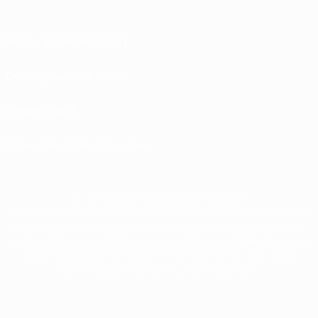
Nutzungsbedingungen
Datenschutzrichtlinien
Cookie-Politik
Datenschutzeinstellungen
© 1998-2026 UEFA. Alle Rechte vorbehalten
Der Name UEFA, das UEFA-Logo und alle Marken von UEFA-Wettbewerben sind
geschützte Marken und/oder von der UEFA urheberrechtlich geschützt. Sie
dürfen nicht für kommerzielle Zwecke verwendet werden. Mit der Verwendung
von UEFA.com erklären Sie sich mit den Nutzungsbedingungen und der
Datenschutzpolitik für die Website einverstanden.